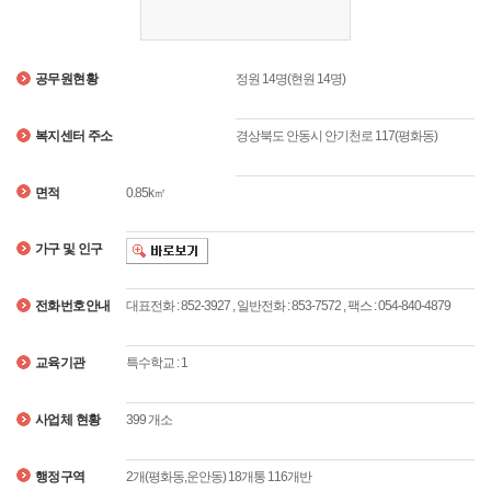
공무원현황
정원 14명(현원 14명)
복지센터 주소
경상북도 안동시 안기천로 117(평화동)
면적
0.85k㎡
가구 및 인구
전화번호안내
대표전화 : 852-3927 , 일반전화 : 853-7572 , 팩스 : 054-840-4879
교육기관
특수학교 : 1
사업체 현황
399 개소
행정구역
2개(평화동,운안동) 18개통 116개반