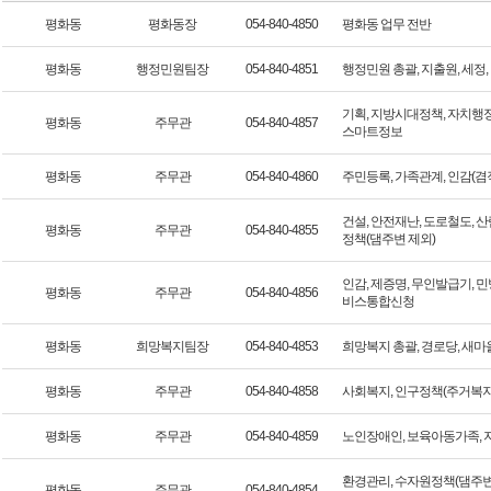
평화동
평화동장
054-840-4850
평화동 업무 전반
평화동
행정민원팀장
054-840-4851
행정민원 총괄, 지출원, 세정
기획, 지방시대정책, 자치행정,
평화동
주무관
054-840-4857
스마트정보
평화동
주무관
054-840-4860
주민등록, 가족관계, 인감(겸
건설, 안전재난, 도로철도, 
평화동
주무관
054-840-4855
정책(댐주변 제외)
인감, 제증명, 무인발급기, 
평화동
주무관
054-840-4856
비스통합신청
평화동
희망복지팀장
054-840-4853
희망복지 총괄, 경로당, 새마
평화동
주무관
054-840-4858
사회복지, 인구정책(주거복지
평화동
주무관
054-840-4859
노인장애인, 보육아동가족,
환경관리, 수자원정책(댐주변
평화동
주무관
054-840-4854