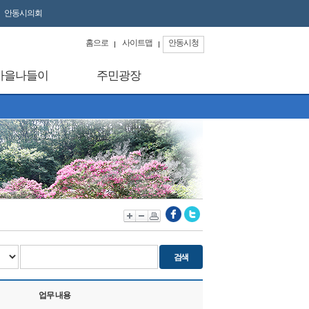
안동시의회
홈으로
사이트맵
안동시청
마을나들이
주민광장
업무 내용