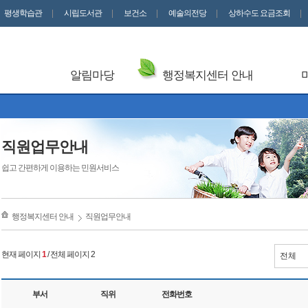
평생학습관
시립도서관
보건소
예술의전당
상하수도 요금조회
알림마당
행정복지센터 안내
직원업무안내
쉽고 간편하게 이용하는 민원서비스
행정복지센터 안내
직원업무안내
현재 페이지
1
/ 전체 페이지 2
부서
직위
전화번호