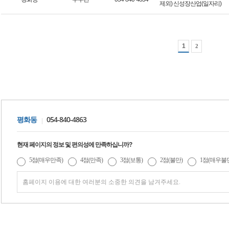
제외) 신성장산업(일자리)
1
2
054-840-4863
평화동
현재 페이지의 정보 및 편의성에 만족하십니까?
5점(매우만족)
4점(만족)
3점(보통)
2점(불만)
1점(매우불