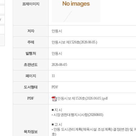
표제이미지
V
저자
안동시
주제
안동시보 제1526호(2026.06.05.)
발행처
안동시
초판년도
2026-06-05
페이지
11
도서형태
PDF
PDF
안동시보 제1526호(2026.06.05.).pdf
■ 지 시
◦ 시장권한대행지시사항(20260601)
■ 고 시
◦ 안동 도시관리계획(체육시설 조성계획) 결정(변경) 및 지형
목차정보
호)