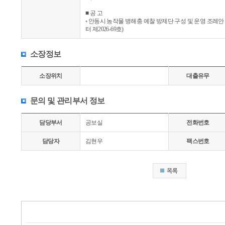
■ 공 고
◦ 안동시 농작물 병해충 예찰 방제단 구성 및 운영 조
터 제2026-69호)
소장정보
소장위치
대출유무
문의 및 관리부서 정보
담당부서
공보실
전화번호
담당자
김현우
팩스번호