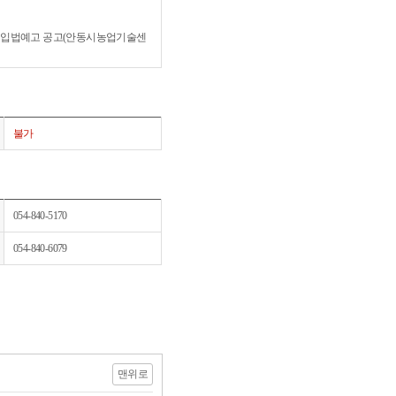
례안 입법예고 공고(안동시농업기술센
불가
054-840-5170
054-840-6079
맨위로