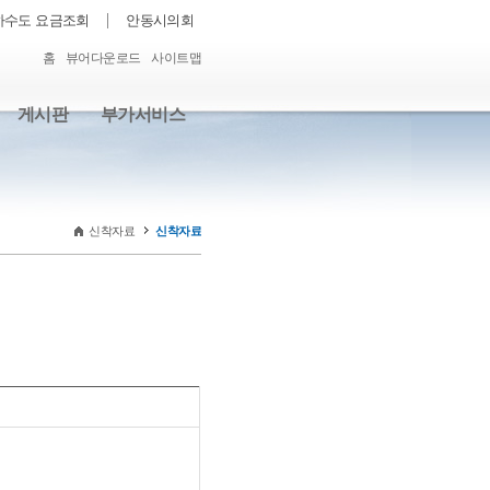
하수도 요금조회
안동시의회
홈
뷰어다운로드
사이트맵
게시판
부가서비스
신착자료
신착자료