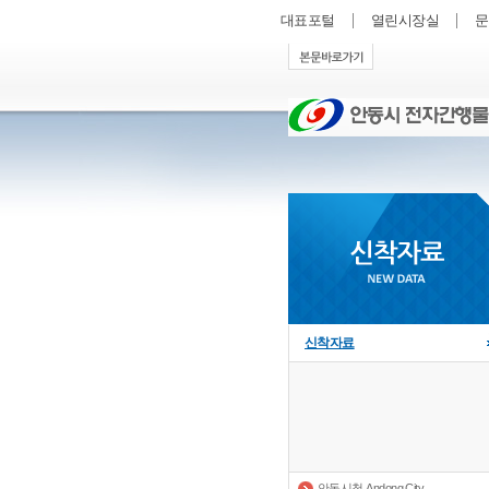
대표포털
열린시장실
문
신착자료
안동시청 Andong City