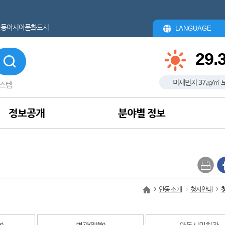
동아시아문화도시
LANGUAGE
29.
미세먼지
37
㎍/㎥
스템
정보공개
분야별 정보
안동 소개
청사안내
)
별관(別館)
안동시민회관