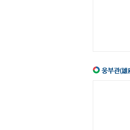
웅부관(雄府