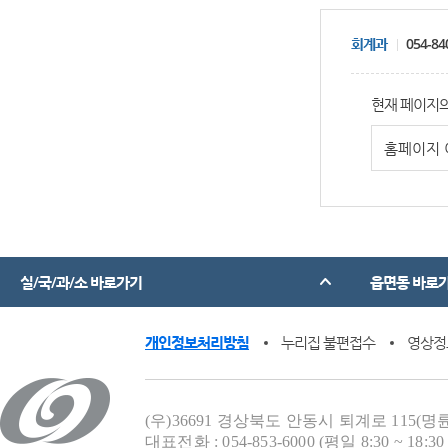
회계과
054-84
현재 페이지의
실/국/과/소 바로가기
읍면동 바로
개인정보처리방침
누리집 불편접수
영상정
(우)36691 경상북도 안동시 퇴계로 115(명
대표전화 : 054-853-6000 (평일 8:30 ~