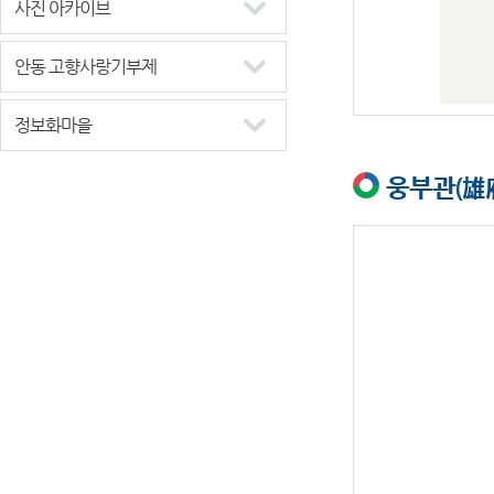
사진 아카이브
안동 고향사랑기부제
정보화마을
웅부관(雄府