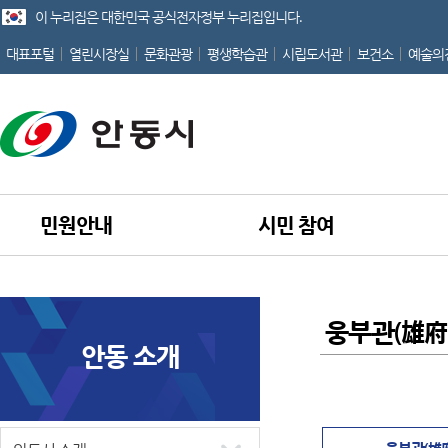
이 누리집은 대한민국 공식전자정부 누리집입니다.
대표포털
열린시장실
문화관광
평생학습관
시립도서관
보건소
예술의
민원안내
시민 참여
웅부관(雄府
안동 소개
홈
웅부관(雄