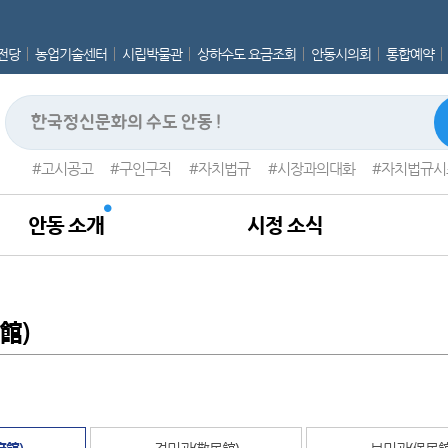
전당
농업기술센터
시립박물관
상하수도 요금조회
안동시의회
통합예약
고시공고
구인구직
자치법규
시장과의대화
자치법규시
안동 소개
시정 소식
館)
府館)
경민관(敬民館)
보민관(保民館