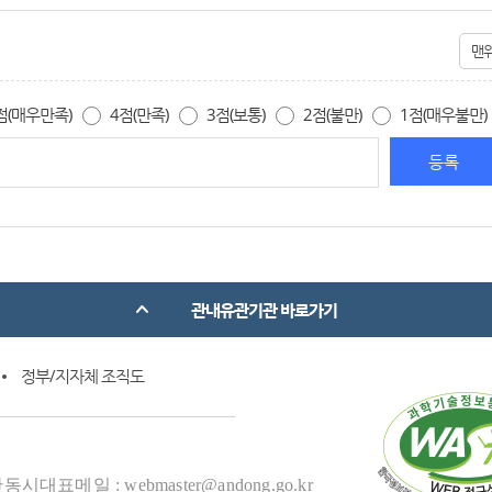
맨
점(매우만족)
4점(만족)
3점(보통)
2점(불만)
1점(매우불만)
관내유관기관 바로가기
정부/지자체 조직도
동시대표메일 : webmaster@andong.go.kr