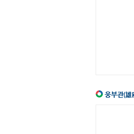
웅부관(雄府