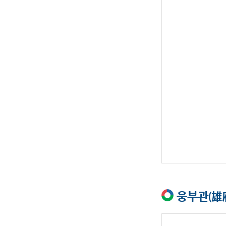
웅부관(雄府