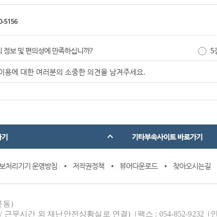
0-5156
 정보 및 편의성에 만족하십니까?
5
가기
기타부속사이트 바로가기
보처리기기 운영방침
저작권정책
뷰어다운로드
찾아오시는길
륜동)
 18:30 / 근무시간 외 재난안전상황실로 연결)
팩스 : 054-852-9232
안