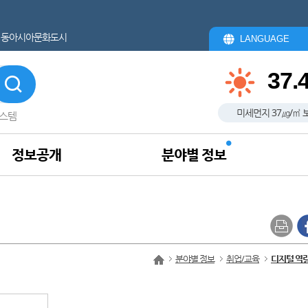
동아시아문화도시
LANGUAGE
37.
미세먼지
37
㎍/㎥
스템
정보공개
분야별 정보
분야별 정보
취업/교육
디지털 역