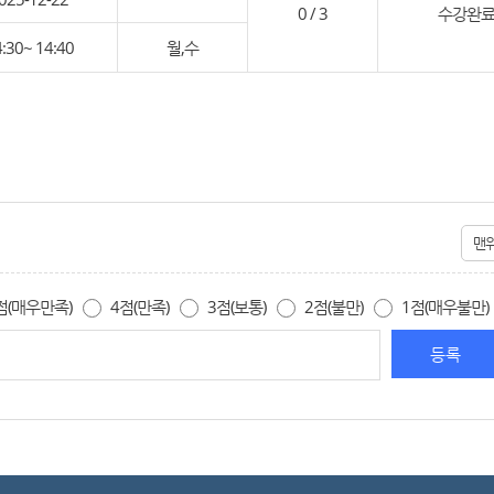
0 / 3
수강완
:30~ 14:40
월,수
맨
점(매우만족)
4점(만족)
3점(보통)
2점(불만)
1점(매우불만)