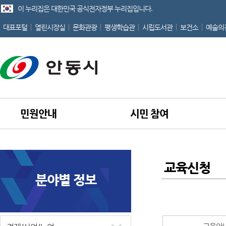
이 누리집은 대한민국 공식전자정부 누리집입니다.
대표포털
열린시장실
문화관광
평생학습관
시립도서관
보건소
예술의
민원안내
시민 참여
교육신청
분야별 정보
홈
교육안