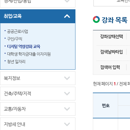
경제/산업/농업
취업/교육
강좌 목록
공공근로사업
강좌상태선택
구인/구직
디지털 역량강화 교육
검색날짜타입
대학생 학자금대출 이자지원
청년 일자리
검색어 입력
복지정보
현재 페이지
1
/ 전체 
건축/주택/지적
번호
교통/자동차
지방세 안내