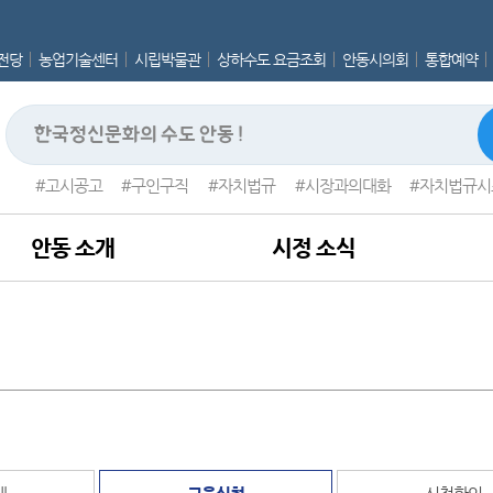
전당
농업기술센터
시립박물관
상하수도 요금조회
안동시의회
통합예약
고시공고
구인구직
자치법규
시장과의대화
자치법규시
안동 소개
시정 소식
내
교육신청
신청확인