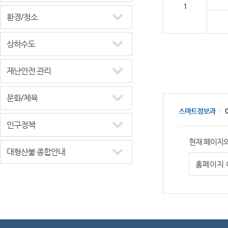
1
환경/청소
상하수도
재난안전 관리
문화/체육
스마트정보과
0
인구정책
현재 페이지의
대형산불 종합안내