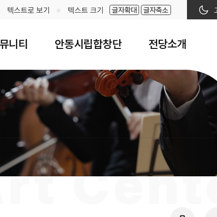
글자확대
글자축소
텍스트로 보기
텍스트 크기
뮤니티
안동시립합창단
전당소개