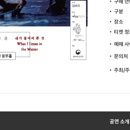
구매 안
구분
장소
티켓 정
예매 
문의처
주최/
공연 소개