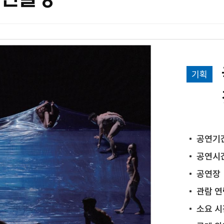
기획
공연기
공연시
공연장
관람 연
소요 시