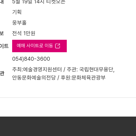
내
5월 19일 14시 티켓오픈
기획
웅부홀
보
전석 1만원
사이트
예매 사이트로 이동
054)840-3600
주최:예술경영지원센터 / 주관: 국립현대무용단,
주관
안동문화예술의전당 / 후원:문화체육관광부