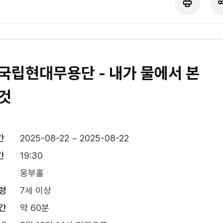
국립현대무용단 - 내가 물에서 본
것
간
2025-08-22 ~ 2025-08-22
간
19:30
웅부홀
령
7세 이상
간
약 60분