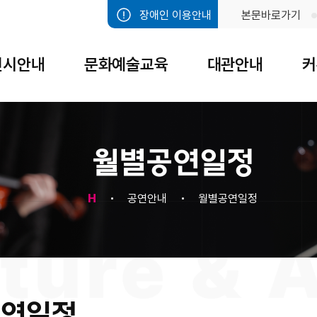
장애인 이용안내
본문바로가기
전시안내
문화예술교육
대관안내
커
월별공연일정
H
공연안내
월별공연일정
연일정