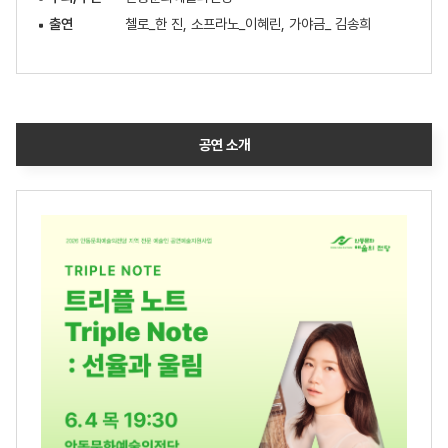
출연
첼로_한 진, 소프라노_이혜린, 가야금_ 김송희
공연 소개