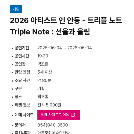
기획
2026 아티스트 인 안동 - 트리플 노트
Triple Note : 선율과 울림
공연기간
2026-06-04 ~ 2026-06-04
공연시간
19:30
공연장
백조홀
관람 연령
5세 이상
소요 시간
약 80분
구분
기획
장소
백조홀
티켓 정보
전석 5,000원
예매 사이트
예매 사이트로 이동
문의처
054)840-3600
주최/주관
안동문화예술의전당