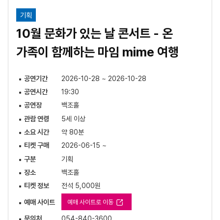
기획
10월 문화가 있는 날 콘서트 - 온
가족이 함께하는 마임 mime 여행
공연기간
2026-10-28 ~ 2026-10-28
공연시간
19:30
공연장
백조홀
관람 연령
5세 이상
소요 시간
약 80분
티켓 구매
2026-06-15 ~
구분
기획
장소
백조홀
티켓 정보
전석 5,000원
예매 사이트
예매 사이트로 이동
문의처
054-840-3600