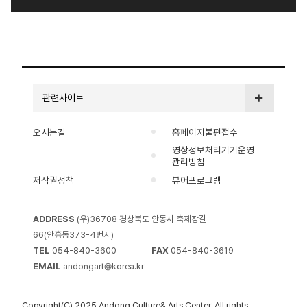
Winterreise
백조홀에서는
고요히 내리는
2025
눈처럼, 마음을
지역영재협주곡의
적시는 선율이
밤 공연이
찾아옵니다. 쓸쓸함
진행되었습니다!
관련사이트
속에서도 따뜻하게
이번 무대의
번지는 노래,
주인공이었던 안동
오시는길
홈페이지불편접수
음악으로 겨울의
지역의 미래 클래식
영상정보처리기기운영
관리방침
정취를 느껴보세요
예술가들 :)
저작권정책
뷰어프로그램
:) 슈베르트가
다채로운 무대 속,
그려낸 한 남자의
한 곡 한 곡에 담긴
ADDRESS
(우)36708 경상북도 안동시 축제장길
여정, 그 길 위에서
연주자들의 진심과
66(안흥동373-4번지)
우리는 서로의
아름다운 선율
TEL
054-840-3600
FAX
054-840-3619
마음을 마주합니다.
속에서 열정과 재능
EMAIL
andongart@korea.kr
🎁 공연정보 - 일시
그리고 안동의
: 2025년 11월
음악적 미래가 한층
Copyright(C) 2025 Andong Culture& Arts Center. All rights