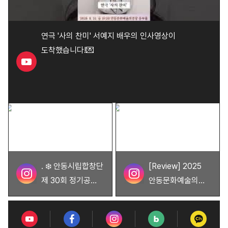
연극 '사의 찬미' 서예지 배우의 인사영상이
도착했습니다!💌
. ❄️ 안동시립합창단
[Review] 2025
제 30회 정기공연 -
안동문화예술의전당
슈베르트
지역영재협주곡의
겨울나그네 ❄️
밤 지난 토요일,
F.Schubert :
안동문화예술의전당