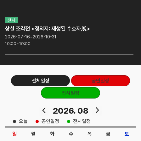
전시
상설 조각전 <정의지: 재생된 수호자展>
2026-07-16~2026-10-31
10:00~19:00
전체일정
공연일정
전시일정
2026. 08
오늘
공연일정
전시일정
일
월
화
수
목
금
토