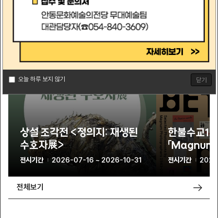
전시정보
오늘 하루 보지 않기
닫기
상설 조각전 <정의지: 재생된
한불수교14
수호자展>
「Magnum 
Pages 19
전시기간
2026-07-16 ~ 2026-10-31
전시기간
2026
전체보기