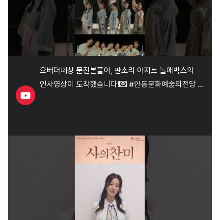
오버더떼창 문전본풀이, 판소리 아지트 놀애박스의
인사영상이 도착했습니다!💌 #안동문화예술의전당 #
뮤지컬 #안동문화예술의전당 #오버더떼창 #
문전본풀이 #판소리 #안동공연