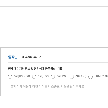
054-840-4252
일직면
현재 페이지의 정보 및 편의성에 만족하십니까?
5점(매우만족)
4점(만족)
3점(보통)
2점(불만)
1점(매우불