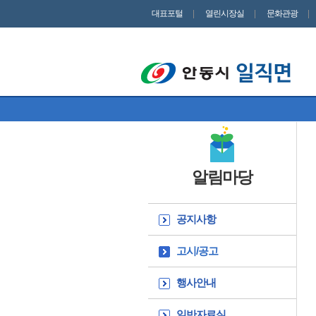
대표포털
열린시장실
문화관광
알림마당
공지사항
고시/공고
행사안내
일반자료실