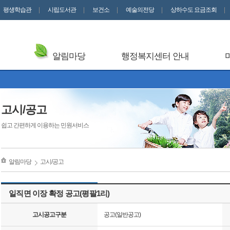
평생학습관
시립도서관
보건소
예술의전당
상하수도 요금조회
알림마당
행정복지센터 안내
고시/공고
쉽고 간편하게 이용하는 민원서비스
알림마당
고시/공고
일직면 이장 확정 공고(평팔1리)
고시공고구분
공고(일반공고)