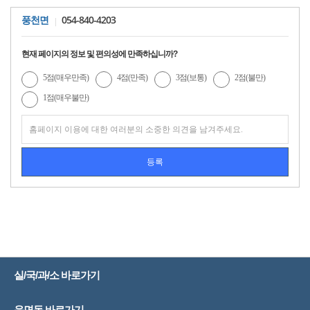
054-840-4203
풍천면
현재 페이지의 정보 및 편의성에 만족하십니까?
5점(매우만족)
4점(만족)
3점(보통)
2점(불만)
1점(매우불만)
실/국/과/소 바로가기
읍면동 바로가기