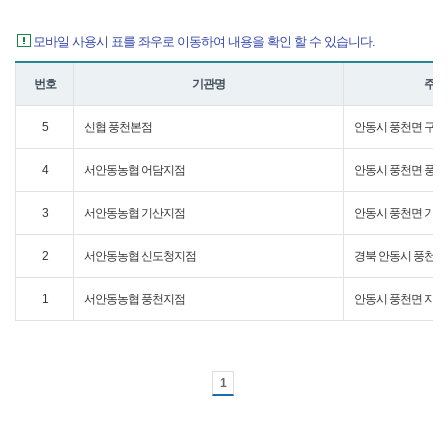
모바일 사용시 표를 좌우로 이동하여 내용을 확인 할 수 있습니다.
번호
기관명
주소
5
신협 풍천본점
안동시 풍천면 구담
4
서안동농협 어담지점
안동시 풍천면 풍일로
3
서안동농협 기산지점
안동시 풍천면 기산
2
서안동농협 신도청지점
경북 안동시 풍천면 풍
1
서안동농협 풍천지점
안동시 풍천면 지풍로 
1