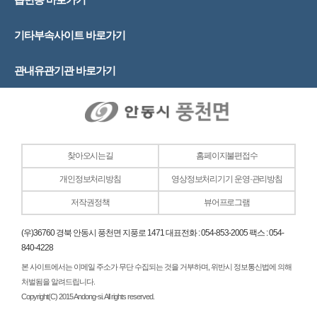
기타부속사이트 바로가기
관내유관기관 바로가기
찾아오시는길
홈페이지불편접수
개인정보처리방침
영상정보처리기기 운영·관리방침
저작권정책
뷰어프로그램
(우)36760 경북 안동시 풍천면 지풍로 1471 대표전화 : 054-853-2005 팩스 : 054-
840-4228
본 사이트에서는 이메일 주소가 무단 수집되는 것을 거부하며, 위반시 정보통신법에 의해
처벌됨을 알려드립니다.
Copyright(C) 2015 Andong-si. All rights reserved.