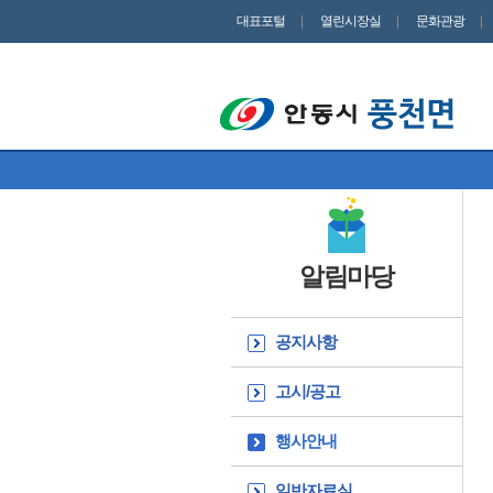
대표포털
열린시장실
문화관광
알림마당
공지사항
고시/공고
행사안내
일반자료실