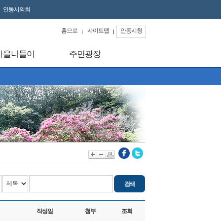
안동시의회
홈으로
사이트맵
안동시청
마을나들이
주민광장
작성일
첨부
조회