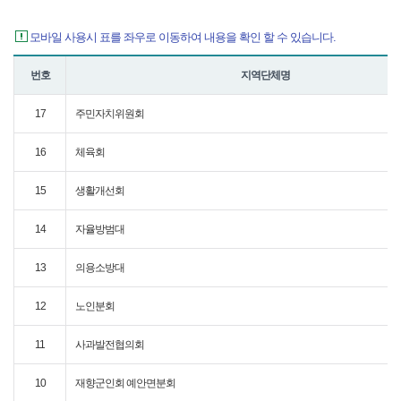
모바일 사용시 표를 좌우로 이동하여 내용을 확인 할 수 있습니다.
번호
지역단체명
17
주민자치위원회
16
체육회
15
생활개선회
14
자율방범대
13
의용소방대
12
노인분회
11
사과발전협의회
10
재향군인회 예안면분회