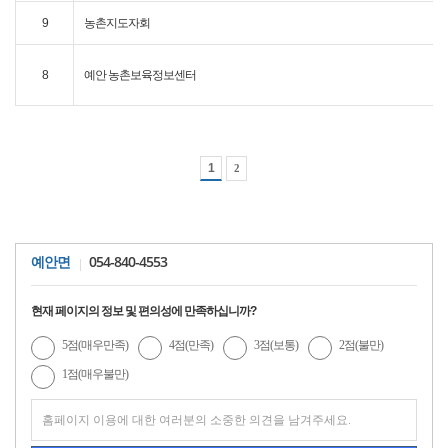
9
농촌지도자회
8
예안 농촌보육정보센터
1
2
054-840-4553
예안면
현재 페이지의 정보 및 편의성에 만족하십니까?
5점(매우만족)
4점(만족)
3점(보통)
2점(불만)
1점(매우불만)