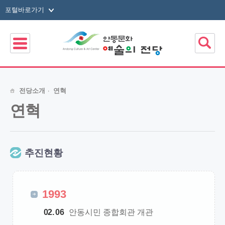
건너뛰기 메뉴
포털바로가기
전당소개
연혁
연혁
추진현황
1993
02. 06
안동시민 종합회관 개관