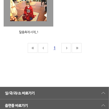
탈춤축제 서제_1
1
실/국/과/소 바로가기
읍면동 바로가기