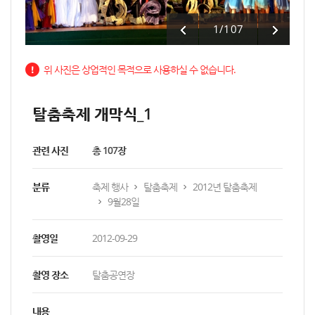
1
/
107
위 사진은 상업적인 목적으로 사용하실 수 없습니다.
탈춤축제 개막식_1
관련 사진
총 107장
분류
축제 행사
탈춤축제
2012년 탈춤축제
9월28일
촬영일
2012-09-29
촬영 장소
탈춤공연장
내용