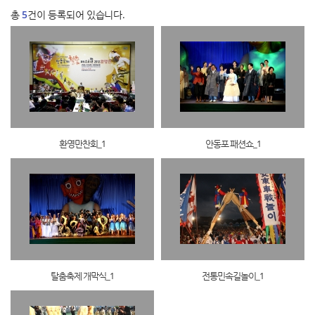
총
5
건이 등록되어 있습니다.
환영만찬회_1
안동포 패션쇼_1
탈춤축제 개막식_1
전통민속길놀이_1