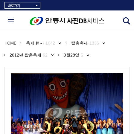
바로가기
HOME
축제 행사
1642
탈춤축제
1336
2012년 탈춤축제
62
9월28일
5