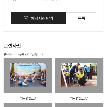
해당 사진 담기
목록
관련 사진
총
66
건이 등록되어 있습니다.
외국공연단_1
외국공연단_1_1