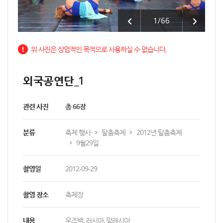
1
/
66
위 사진은 상업적인 목적으로 사용하실 수 없습니다.
외국공연단_1
관련 사진
총 66장
분류
축제 행사
탈춤축제
2012년 탈춤축제
9월29일
촬영일
2012-09-29
촬영 장소
축제장
내용
우즈백, 러시아, 말레시아