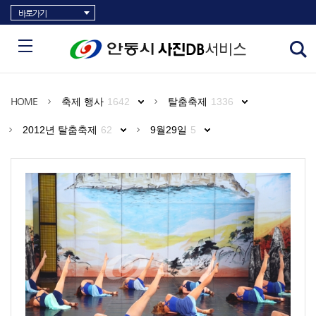
바로가기
HOME
축제 행사
1642
탈춤축제
1336
2012년 탈춤축제
62
9월29일
5