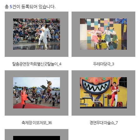
총
5
건이 등록되어 있습니다.
탈춤공연장 하회별신굿탈놀이_4
두레마당극_3
축제장 이모저모_36
경연무대 마술쇼_7