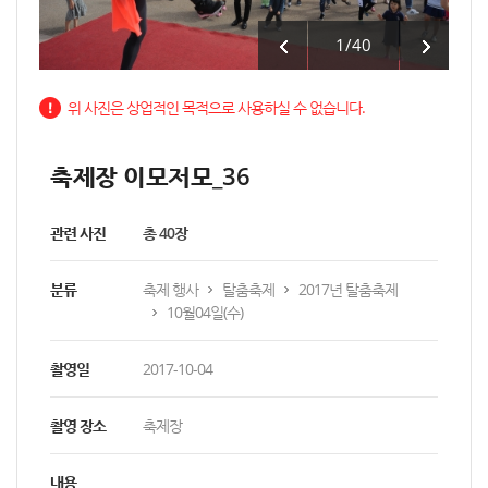
1
/
40
위 사진은 상업적인 목적으로 사용하실 수 없습니다.
축제장 이모저모_36
관련 사진
총 40장
분류
축제 행사
탈춤축제
2017년 탈춤축제
10월04일(수)
촬영일
2017-10-04
촬영 장소
축제장
내용