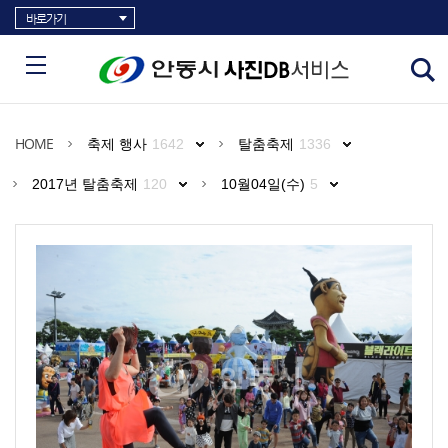
바로가기
HOME
축제 행사
1642
탈춤축제
1336
2017년 탈춤축제
120
10월04일(수)
5