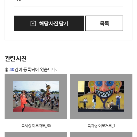
해당 사진 담기
목록
관련 사진
총
40
건이 등록되어 있습니다.
축제장 이모저모_36
축제장 이모저모_1