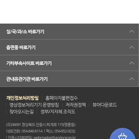
실/국/과/소 바로가기
읍면동 바로가기
기타부속사이트 바로가기
관내유관기관 바로가기
개인정보처리방침
홈페이지불편접수
영상정보처리기기 운영방침
저작권정책
뷰어다운로드
찾아오시는길
정부/지자체 조직도
(우)36691 경상북도 안동시 퇴계로 115(명륜동)
대표전화 : 054-840-6114
팩스 : 054-852-9232
안동시대표메일 : webmaster@andong.go.kr