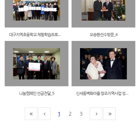
대구지역초등학교 체험학습프로그램 업무체결_36
오승환선수방문_4
나눔켐페인 선금전달_5
신세동벽화마을 창조지역사업 성과보고회_2
1
2
3