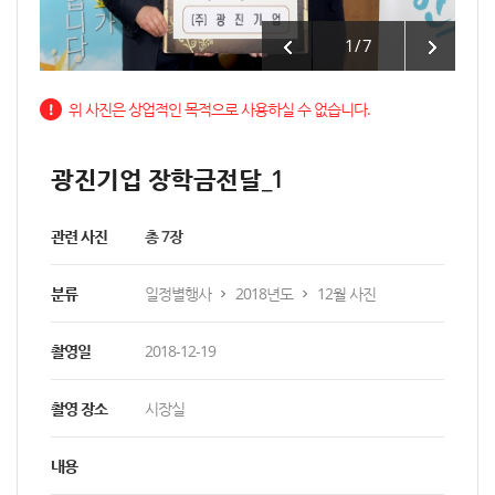
1
/
7
위 사진은 상업적인 목적으로 사용하실 수 없습니다.
광진기업 장학금전달_1
관련 사진
총 7장
분류
일정별행사
2018년도
12월 사진
촬영일
2018-12-19
촬영 장소
시장실
내용