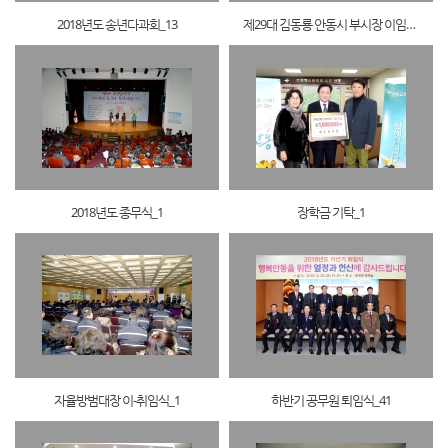
2018년도 송년다과회_13
제29대 김동룡 안동시 부시장 이임식_43
2018년도 종무식_1
장학금 기탁_1
자율방범대장 이-취임식_1
하반기 공무원 퇴임식_41