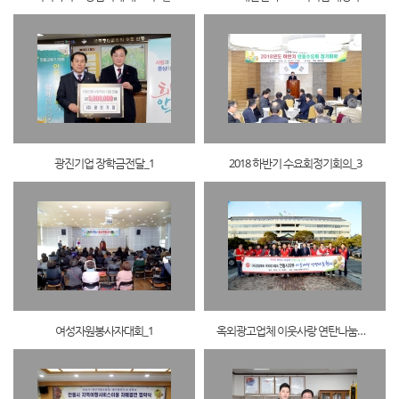
광진기업 장학금전달_1
2018 하반기 수요회정기회의_3
여성자원봉사자대회_1
옥외광고업체 이웃사랑 연탄나눔행사_1