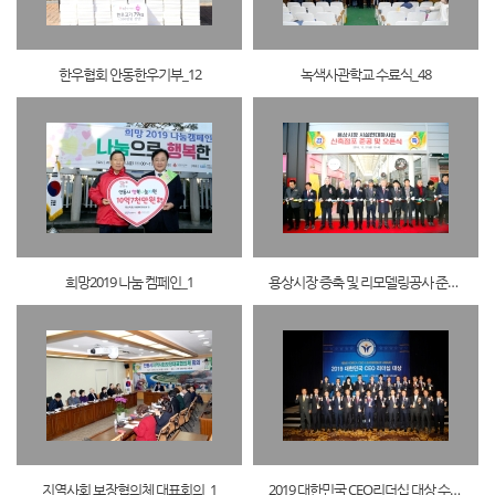
한우협회 안동한우기부_12
녹색사관학교 수료식_48
희망2019 나눔 켐페인_1
용상시장 증축 및 리모델링공사 준공_1
지역사회 보장협의체 대표회의_1
2019 대한민국 CEO리더십 대상 수상_60