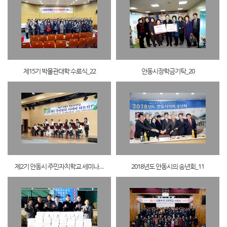
제15기 박물관대학 수료식_22
안동시장학금기탁_20
제2기 안동시 주민자치학교 세미나_1
2018년도 안동시의 송년회_11