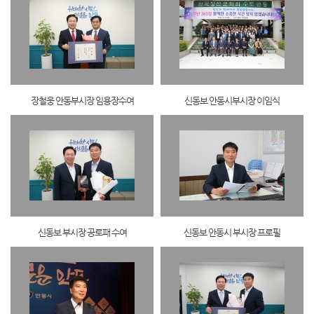
장철웅 안동부시장 임용장수여
신동보 안동시부시장 이임식
신동보 부시장 공로패 수여
신동보 안동시 부시장 프로필