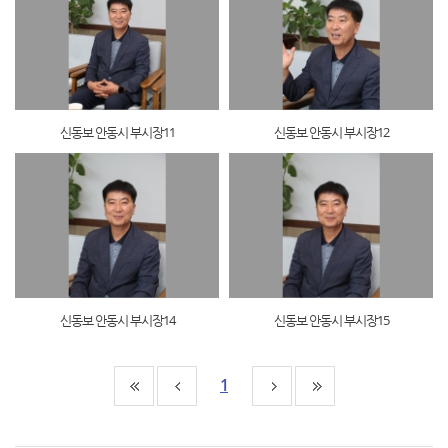
신동보 안동시 부시장11
신동보 안동시 부시장12
신동보 안동시 부시장14
신동보 안동시 부시장15
1