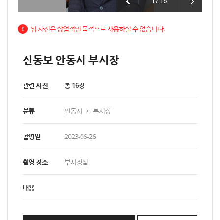
1
/
16
위 사진은 상업적인 목적으로 사용하실 수 없습니다.
신동보 안동시 부시장
관련 사진
총 16장
분류
안동시
부시장
촬영일
2023-06-26
촬영 장소
부시장실
내용