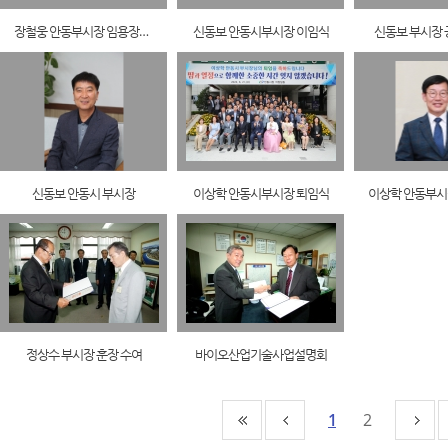
장철웅 안동부시장 임용장수여
신동보 안동시부시장 이임식
신동보 부시장 
신동보 안동시 부시장
이상학 안동시부시장 퇴임식
정상수 부시장 훈장 수여
바이오산업기술사업설명회
1
2