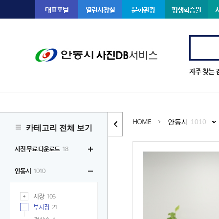
대표포털
열린시장실
문화관광
평생학습원
자주 찾는 
HOME
안동시
1010
카테고리 전체 보기
사진 무료 다운로드
18
안동시
1010
시장
105
부시장
21