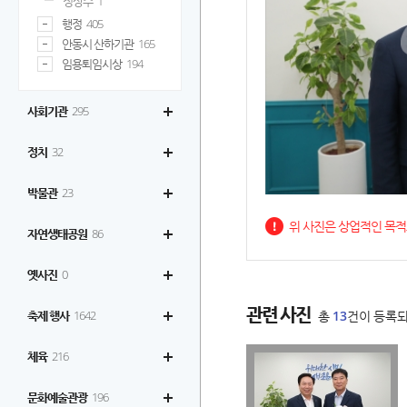
정상수
1
행정
405
안동시 산하기관
165
임용퇴임시상
194
사회기관
295
정치
32
<
>
박물관
23
위 사진은 상업적인 목적
자연생태공원
86
옛사진
0
관련 사진
축제 행사
1642
총
13
건이 등록되
체육
216
문화예술관광
196