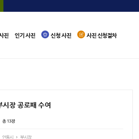
 사진
인기 사진
신청 사진
사진 신청절차
부시장 공로패 수여
총 13장
안동시
부시장