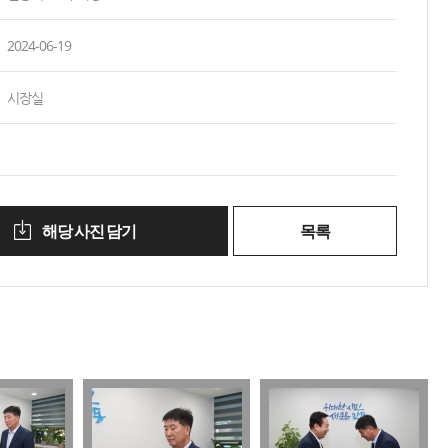
2024-06-19
시장실
해당 사진 담기
목록