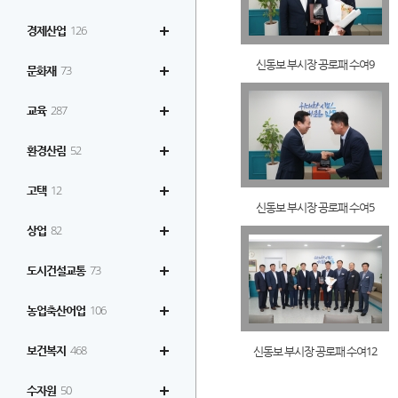
경제산업
126
신동보 부시장 공로패 수여9
문화재
73
교육
287
환경산림
52
고택
12
신동보 부시장 공로패 수여5
상업
82
도시건설교통
73
농업축산어업
106
보건복지
468
신동보 부시장 공로패 수여12
수자원
50