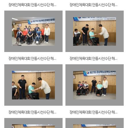
장애인체육대회 안동시선수단 해단식6
장애인체육대회 안동시선수단 해단식7
장애인체육대회 안동시선수단 해단식8
장애인체육대회 안동시선수단 해단식9
장애인체육대회 안동시선수단 해단식10
장애인체육대회 안동시선수단 해단식11