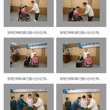
장애인체육대회 안동시선수단 해단식12
장애인체육대회 안동시선수단 해단식13
장애인체육대회 안동시선수단 해단식14
장애인체육대회 안동시선수단 해단식15