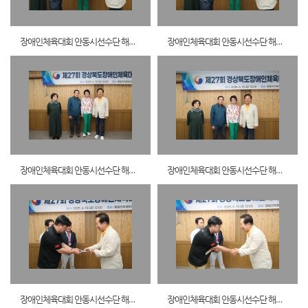
장애인체육대회 안동시선수단 해단식16
장애인체육대회 안동시선수단 해단식17
장애인체육대회 안동시선수단 해단식18
장애인체육대회 안동시선수단 해단식19
장애인체육대회 안동시선수단 해단식20
장애인체육대회 안동시선수단 해단식21