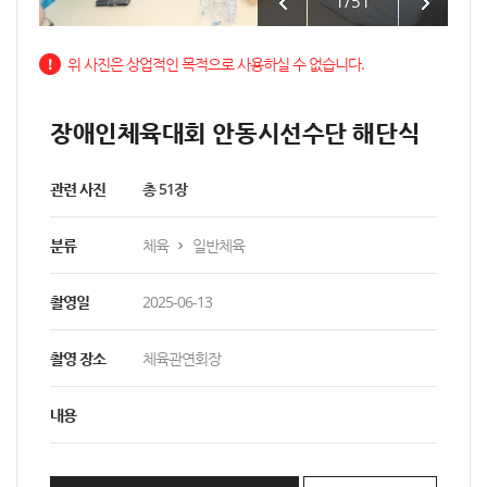
1
/
51
위 사진은 상업적인 목적으로 사용하실 수 없습니다.
장애인체육대회 안동시선수단 해단식
관련 사진
총 51장
분류
체육
일반체육
촬영일
2025-06-13
촬영 장소
체육관연회장
내용