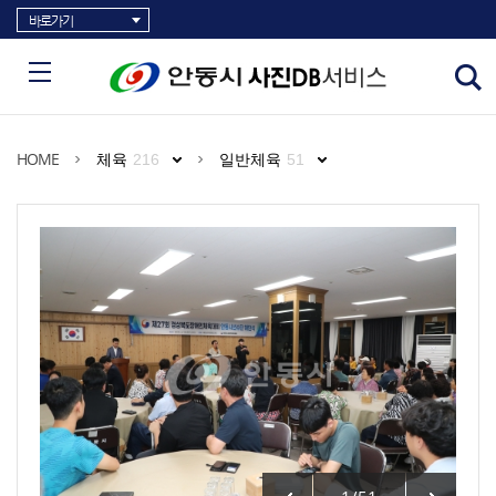
바로가기
HOME
체육
216
일반체육
51