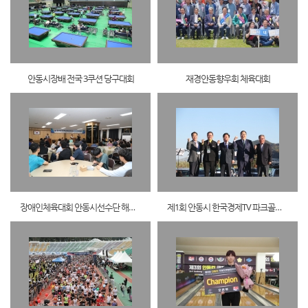
안동시장배 전국 3쿠션 당구대회
재경안동향우회 체육대회
장애인체육대회 안동시선수단 해단식
제1회 안동시 한국경제TV 파크골대회 개회