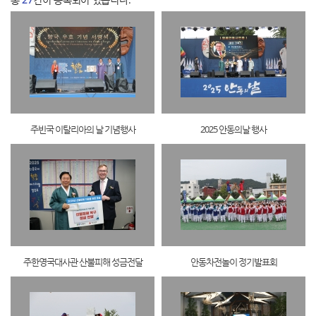
주빈국 이탈리아의 날 기념행사
2025 안동의날 행사
주한영국대사관 산불피해 성금전달
안동차전놀이 정기발표회