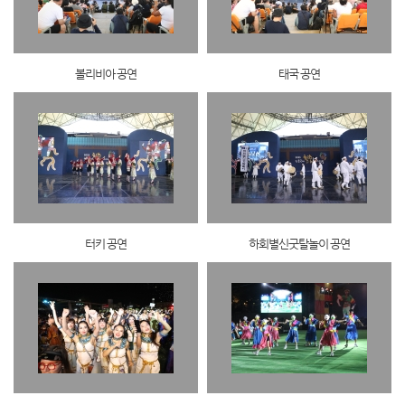
볼리비아 공연
태국 공연
터키 공연
하회별신굿탈놀이 공연