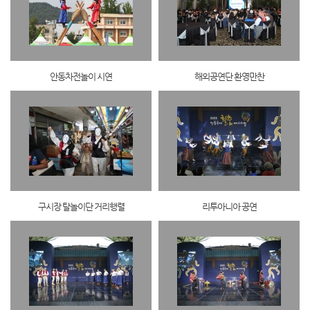
안동차전놀이 시연
해외공연단 환영만찬
구시장 탈놀이단 거리행렬
리투아니아 공연