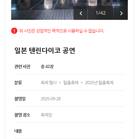
1
/
42
위 사진은 상업적인 목적으로 사용하실 수 없습니다.
일본 텐린다이코 공연
관련 사진
총 42장
분류
축제 행사
탈춤축제
2025년 탈춤축제
촬영일
2025-09-28
촬영 장소
축제장
내용