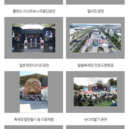
폴란드 이스트브나 무용단공연
필리핀 공연
일본 텐린다이코 공연
탈춤축제장 전경 드론항공
축제장 탈만들기 등 각종체험
놋다리밟기 공연