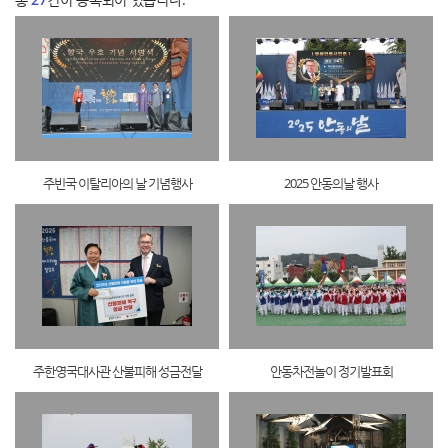
주빈국 이탈리아의 날 기념행사
2025 안동의날 행사
주한영국대사관 산불피해 성금전달
안동차전놀이 정기발표회