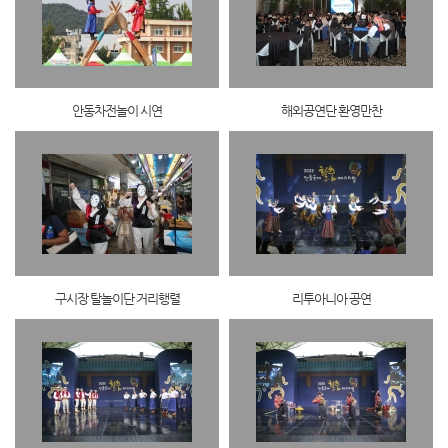
안동차전놀이 시연
해외공연단 환영만찬
구시장 탈놀이단 거리행렬
리투아니아 공연