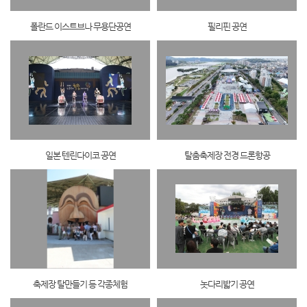
폴란드 이스트브나 무용단공연
필리핀 공연
일본 텐린다이코 공연
탈춤축제장 전경 드론항공
축제장 탈만들기 등 각종체험
놋다리밟기 공연