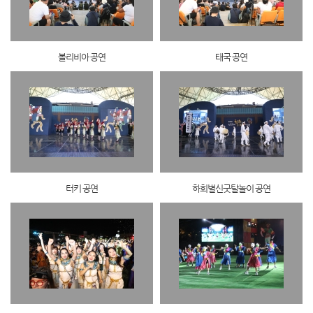
볼리비아 공연
태국 공연
터키 공연
하회별신굿탈놀이 공연