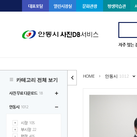
대표포털
열린시장실
문화관광
평생학습관
자주 찾는 
HOME
안동시
1012
카테고리 전체 보기
사진 무료 다운로드
18
안동시
1012
시장
105
부시장
22
행정
405