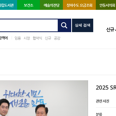
시립도서관
보건소
예술의전당
상하수도 요금조회
안동시의회
상세 검색
신규
검색어
임용
시장
협약식
신규
공감
2025 
관련 사진
분류