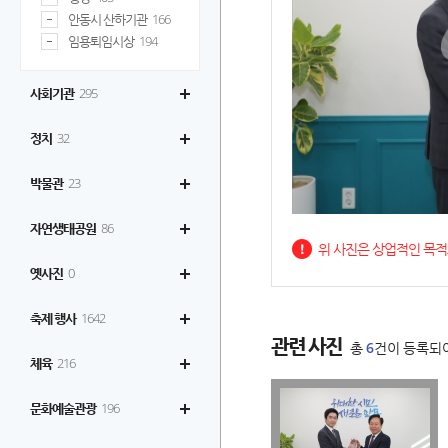
안동시 산하기관
166
임용퇴임시상
194
사회기관
295
정치
32
박물관
23
<
>
자연생태공원
86
위 사진은 상업적인 목적
옛사진
0
축제 행사
1642
관련 사진
총
6
건이 등록되
체육
216
문화예술관광
196