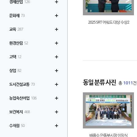
경제산업
126
문화재
73
2025 SRT 어워드 대상 수상2
교육
287
환경산림
52
고택
12
상업
82
동일 분류 사진
총
1011
건
도시건설교통
73
농업축산어업
106
보건복지
468
수자원
50
배용수 안동부시장 이임식