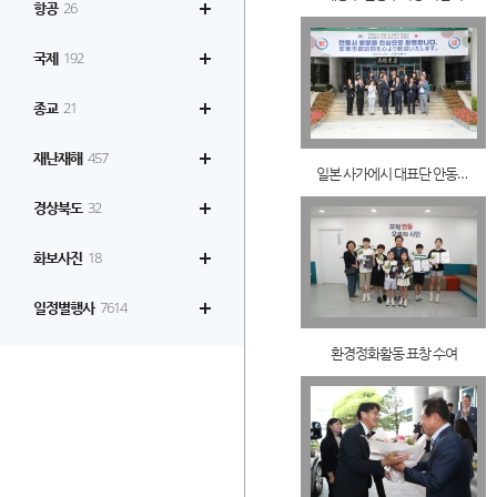
항공
26
국제
192
종교
21
재난재해
457
일본 사가에시 대표단 안동시 방문
경상북도
32
화보사진
18
일정별행사
7614
환경정화활동 표창 수여