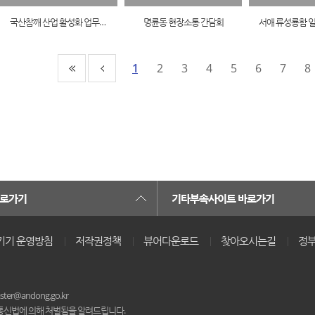
국산참깨 산업 활성화 업무협약식
명륜동 현장소통 간담회
1
2
3
4
5
6
7
8
카트 열기
바로가기
기타부속사이트 바로가기
기기 운영방침
저작권정책
뷰어다운로드
찾아오시는길
정부
er@andong.go.kr
통신법에 의해 처벌됨을 알려드립니다.