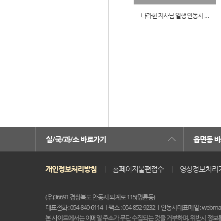
나라현 지사님 일행 안동시 방문
0페이지뒤로
맨끝페이지
실/국/과/소 바로가기
읍면동 
개인정보처리방침
홈페이지불편접수
영상정보처리
(우)36691 경상북도 안동시 퇴계로 115(명륜동)
대표전화 : 054-840-6114
팩스 : 054-852-9232
안동시대표메일 : webmast
본 사이트에서는 이메일 주소가 무단 수집되는 것을 거부하며, 위반시 정보