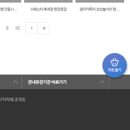
서애 류성룡함 일행 안동시 방문
수페스타 축제장 현장점검
엄마까투리 상상놀이터 현장간부회의
9
10
관내유관기관 바로가기
/지자체 조직도