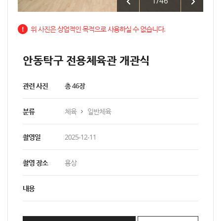
1
/
46
위 사진은 상업적인 목적으로 사용하실 수 없습니다.
안동탁구 전용체육관 개관식
관련 사진
총 46장
분류
체육
일반체육
촬영일
2025-12-11
촬영 장소
용상
내용