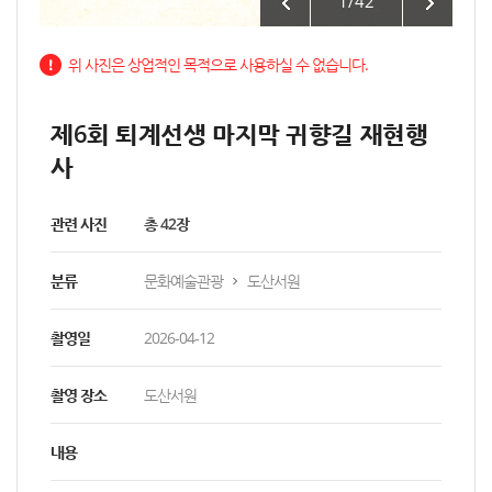
1
/
42
위 사진은 상업적인 목적으로 사용하실 수 없습니다.
제6회 퇴계선생 마지막 귀향길 재현행
사
관련 사진
총 42장
분류
문화예술관광
도산서원
촬영일
2026-04-12
촬영 장소
도산서원
내용