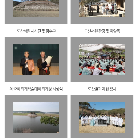
도산서원 시사단 및 잠수교
도산서원 관광 및 회양목
제12회 퇴계학술대회 퇴계상 시상식
도산별과 재현 행사