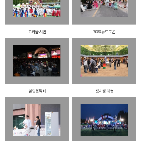
고싸움 시연
7080 뉴트로존
힐링음악회
행사장 체험