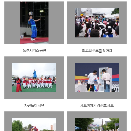
동춘서커스 공연
최고의 주모를 찾아라
차전놀이 시연
세프이야기 장준호 세프