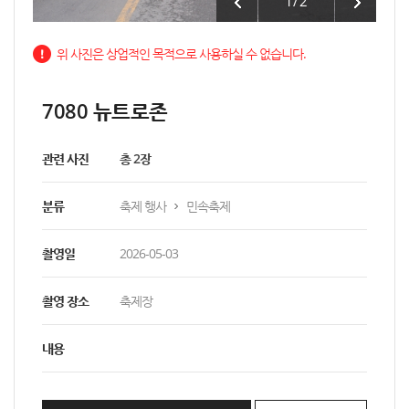
1
/
2
위 사진은 상업적인 목적으로 사용하실 수 없습니다.
7080 뉴트로존
관련 사진
총 2장
분류
축제 행사
민속축제
촬영일
2026-05-03
촬영 장소
축제장
내용