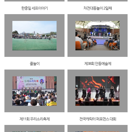
한중일 세프이야기
차전대동놀이 2일째
줄놀이
제38회 안동예술제
제11회 우리소리축제
전국캐릭터 퍼포먼스 대회