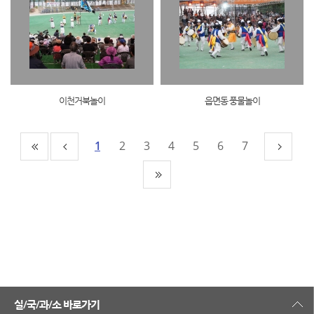
이천거북놀이
읍면동 풍물놀이
1
2
3
4
5
6
7
실/국/과/소 바로가기