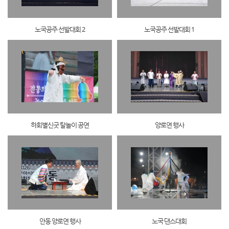
노국공주 선발대회 2
노국공주 선발대회 1
하회별신굿 탈놀이 공연
양로연 행사
안동 양로연 행사
노국 댄스대회