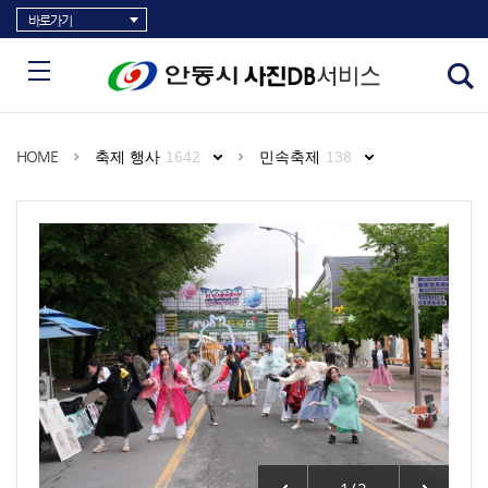
바로가기
HOME
축제 행사
1642
민속축제
138