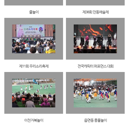
줄놀이
제38회 안동예술제
제11회 우리소리축제
전국캐릭터 퍼포먼스 대회
이천거북놀이
읍면동 풍물놀이