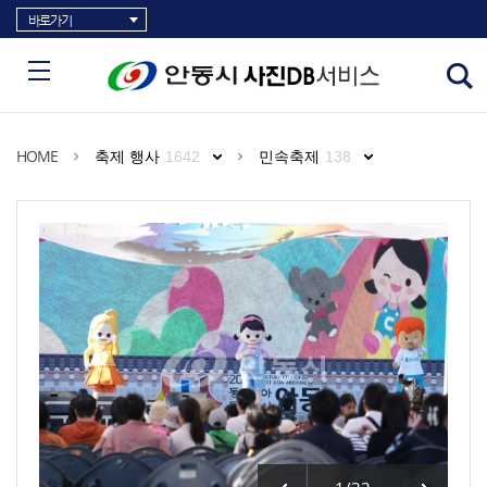
바로가기
HOME
축제 행사
1642
민속축제
138