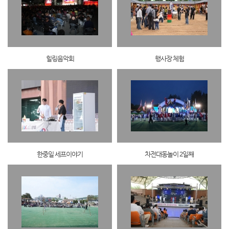
힐링음악회
행사장 체험
한중일 세프이야기
차전대동놀이 2일째