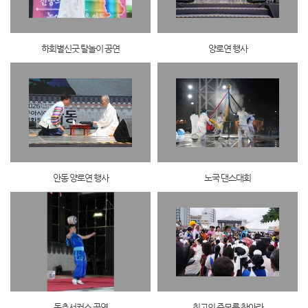
하회별신굿 탈놀이 공연
양로연 행사
안동 양로연 행사
노국 댄스대회
동춘서커스 공연
최고의 주모를 찾아라