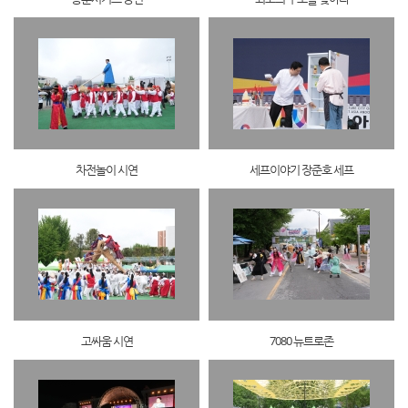
차전놀이 시연
세프이야기 장준호 세프
고싸움 시연
7080 뉴트로존