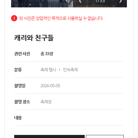
1
/
33
위 사진은 상업적인 목적으로 사용하실 수 없습니다.
캐리와 친구들
관련 사진
총 33장
분류
축제 행사
민속축제
촬영일
2026-05-05
촬영 장소
축제장
내용