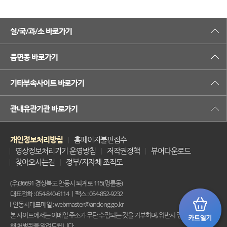
실/국/과/소 바로가기
읍면동 바로가기
기타부속사이트 바로가기
관내유관기관 바로가기
개인정보처리방침
홈페이지불편접수
영상정보처리기기 운영방침
저작권정책
뷰어다운로드
찾아오시는길
정부/지자체 조직도
(우)36691 경상북도 안동시 퇴계로 115(명륜동)
대표전화 : 054-840-6114
팩스 : 054-852-9232
안동시대표메일 : webmaster@andong.go.kr
본 사이트에서는 이메일 주소가 무단 수집되는 것을 거부하며, 위반시 정보통신법에 의
해 처벌됨을 알려드립니다.