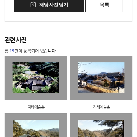
해당 사진 담기
목록
관련 사진
총
19
건이 등록되어 있습니다.
지례예술촌
지례예술촌