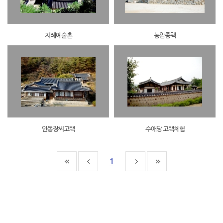
지례예술촌
농암종택
안동장씨고택
수애당 고택체험
1