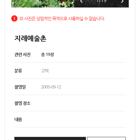
1
/
19
위 사진은 상업적인 목적으로 사용하실 수 없습니다.
지례예술촌
관련 사진
총 19장
분류
고택
촬영일
2005-09-12
촬영 장소
내용