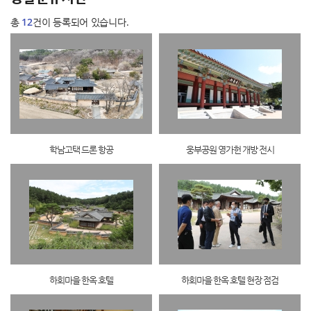
총
12
건이 등록되어 있습니다.
학남고택 드론 항공
웅부공원 영가헌 개방 전시
하회마을 한옥 호텔
하회마을 한옥 호텔 현장 점검