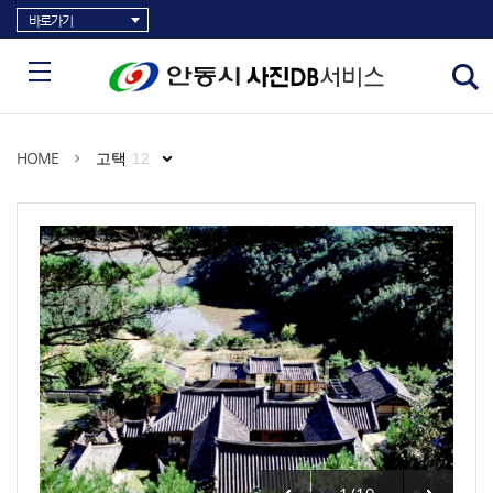
바로가기
HOME
고택
12