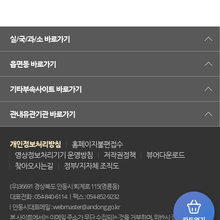
실/국/과/소 바로가기
읍면동 바로가기
기타부속사이트 바로가기
관내유관기관 바로가기
개인정보처리방침
홈페이지불편접수
영상정보처리기기 운영방침
저작권정책
뷰어다운로드
찾아오시는길
정부/지자체 조직도
(우)36691 경상북도 안동시 퇴계로 115(명륜동)
대표전화 : 054-840-6114
팩스 : 054-852-9232
안동시대표메일 : webmaster@andong.go.kr
본 사이트에서는 이메일 주소가 무단 수집되는 것을 거부하며, 위반시 정보통신법에 의