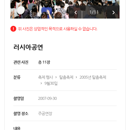
1
/
11
위 사진은 상업적인 목적으로 사용하실 수 없습니다.
러시아공연
관련 사진
총 11장
분류
축제 행사
탈춤축제
2005년 탈춤축제
9월30일
촬영일
2007-09-30
촬영 장소
주공연장
내용