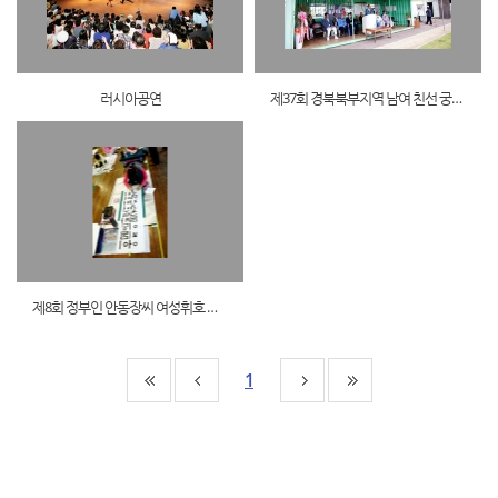
러시아공연
제37회 경북북부지역 남여 친선 궁도대회
제8회 정부인 안동장씨 여성휘호 대회
1