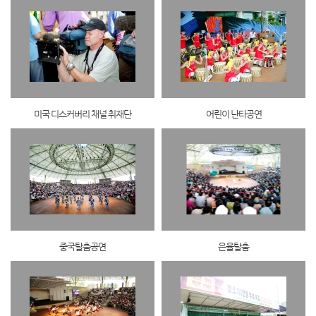
미국 디스커버리 채널 취재단
어린이 난타공연
중국탈춤공연
은율탈춤