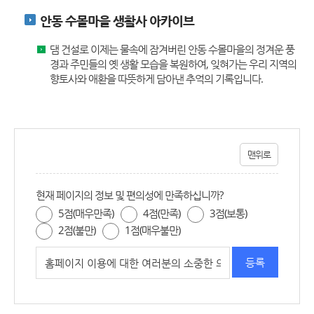
안동 수몰마을 생활사 아카이브
댐 건설로 이제는 물속에 잠겨버린 안동 수몰마을의 정겨운 풍
경과 주민들의 옛 생활 모습을 복원하여, 잊혀가는 우리 지역의
향토사와 애환을 따뜻하게 담아낸 추억의 기록입니다.
맨위로
현재 페이지의 정보 및 편의성에 만족하십니까?
5점(매우만족)
4점(만족)
3점(보통)
2점(불만)
1점(매우불만)