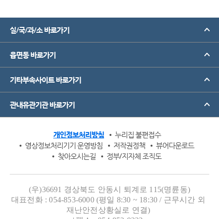
실/국/과/소 바로가기
읍면동 바로가기
기타부속사이트 바로가기
관내유관기관 바로가기
개인정보처리방침
누리집 불편접수
영상정보처리기기 운영방침
저작권정책
뷰어다운로드
찾아오시는길
정부/지자체 조직도
(우)36691 경상북도 안동시 퇴계로 115(명륜동)
대표전화 : 054-853-6000 (평일 8:30 ~ 18:30 / 근무시간 외
재난안전상황실로 연결)