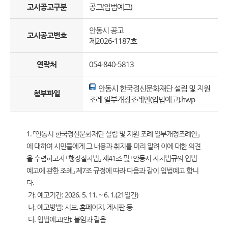
고시공고구분
공고(입법예고)
안동시 공고
고시공고번호
제2026-1187호
연락처
054-840-5813
안동시 한국정신문화재단 설립 및 지원
첨부파일
조례 일부개정조례안(입법예고).hwp
1. 「안동시 한국정신문화재단 설립 및 지원 조례 일부개정조례안」
에 대하여 시민들에게 그 내용과 취지를 미리 알려 이에 대한 의견
을 수렴하고자 「행정절차법」 제41조 및 「안동시 자치법규의 입법
예고에 관한 조례」 제7조 규정에 따라 다음과 같이 입법예고 합니
다.
가. 예고기간: 2026. 5. 11. ~ 6. 1.(21일간)
나. 예고방법: 시보, 홈페이지, 게시판 등
다. 입법예고(안): 붙임과 같음