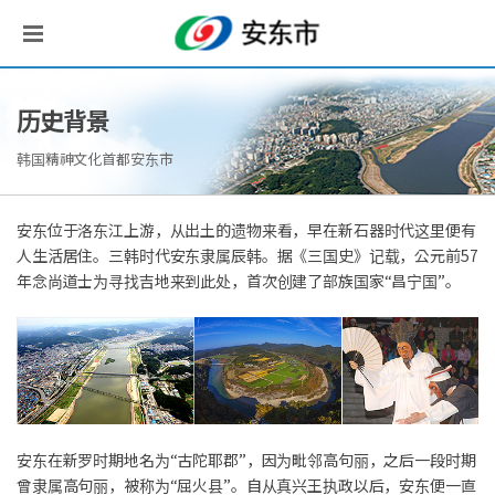
历史背景
韩国精神文化首都安东市
安东位于洛东江上游，从出土的遗物来看，早在新石器时代这里便有
人生活居住。三韩时代安东隶属辰韩。据《三国史》记载，公元前57
年念尚道士为寻找吉地来到此处，首次创建了部族国家“昌宁国”。
安东在新罗时期地名为“古陀耶郡”，因为毗邻高句丽，之后一段时期
曾隶属高句丽，被称为“屈火县”。自从真兴王执政以后，安东便一直