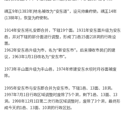
禑王9年(1383年)地名被改为“安东道”，设元帅兼府使。禑王14年
(1388年)，恢复为府使制。
1914年安东将礼安郡合并，下辖19个面。1931年安东面升级为安东
邑，并对下辖的部分面进行调整，形成了1邑15面218洞的行政设
置。
1962年安东邑升级为市，名为“新安东市”。后来接收市民们的建
议，1963年1月1日改名为“安东市”。
1973年丰山面升级为丰山邑，1974年修建安东水坝时月谷面被废
除。
1995年安东市与安东郡合并为安东市，下辖1邑、13面、18洞。
1997年7月1日行政区域调整时废除了5个洞，剩下1邑、13面、13
洞。1998年12月1日第二次行政区域调整时，废除了3个洞，最终形
成今天的1邑、13面、10洞的行政区划。