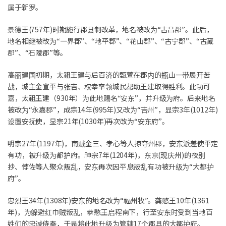
属于新罗。
景德王(757年)时期施行郡县制改革，地名被改为“古昌郡”。此后，
地名相继被改为“一界郡”、“地平郡”、“花山郡”、“古宁郡”、“古藏
郡”、“石陵郡”等。
高丽建国初期，太祖王建与后百济的甄萱在郡内的瓶山一带展开苦
战，城主金宣平与张吉、权幸率领城民帮助王建取得胜利。此功可
嘉，太祖王建（930年）为此地赐名“安东”，并升级为府。后来地名
被改为“永嘉郡”，成宗14年(995年)又改为“吉州”，显宗3年(1012年)
设置安抚使，显宗21年(1030年)再次改为“安东府”。
明宗27年(1197年)，南贼金三、孝心等人掠夺州郡，安东派差使平定
有功，被升级为都护府。神宗7年(1204年)，东京(现庆州)的夜别
抄、悖佐等人聚众叛乱，安东再次因平息叛乱有功被升级为“大都护
府”。
忠烈王34年(1308年)安东的地名改为“福州牧”。龚愍王10年(1361
年)，为躲避红巾贼叛乱，恭愍王启程南下，行至安东时受到当地百
姓们的忠诚侍奉，于是将此地升级为管辖17个郡县的大都护府。