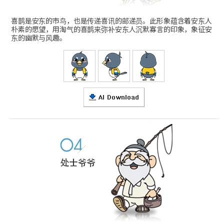
喜鹊是安东的市鸟，也是传递喜讯的邮递员。此形象蕴含着安东人
朴素的愿望，用淘气的喜鹊来弥补安东人沉默寡言的印象，象征安
东的幽默与风趣。