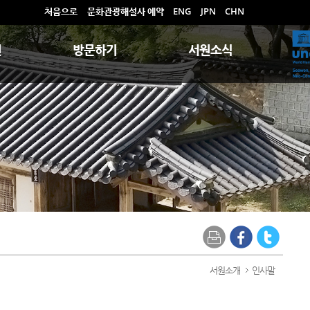
처음으로
문화관광해설사 예약
ENG
JPN
CHN
원
방문하기
서원소식
서원소개
인사말