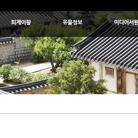
퇴계이황
유물정보
미디어서