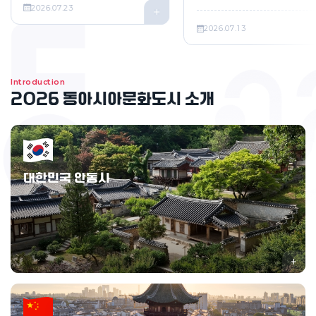
자세히보기
2026.07.23
자
2026.07.13
Introduction
2026 동아시아문화도시 소개
대한민국 안동시
하회마을, 도산서원 등 다양한 세계유산을 보유하고 있으며, 하회별신굿탈놀이
등
지역의 고유하고 독창적인 이야기와 문화예술 콘텐츠가 풍부한 도시이다.