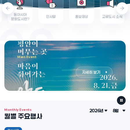
동아시아
인사말
홍보영상
교류도시 소식
문화도시란?
Main Event
자세히 보기
Monthly Events
월별 주요행사