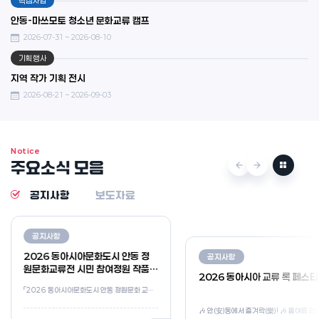
핵심사업
안동-마쓰모토 청소년 문화교류 캠프
2026-07-31 ~ 2026-08-10
기획행사
지역 작가 기획 전시
2026-08-21 ~ 2026-09-03
Notice
주요소식 모음
공지사항
보도자료
공지사항
2026 동아시아문화도시 안동 정
공지사항
원문화교류전 시민 참여정원 작품
2026 동아시아 교류 록 페스
공모 선정 심사 결과
「2026 동아시아문화도시 안동 정원문화 교류전」 시민 참여정원 작품 공모에 관심을 가지고 참여해 주신 모든 분들께 진심으로 감사드립니다. 공정한 심사를 거쳐 선정된 시민 참여정원 작품 공모 선정 결과를 아래와 같이 발표합니다. 선정된 팀에게는 향후 일정 및 정원 조성 관련 사항을 개별 안내드릴 예정입니다. □ 선정 결과 ○ 선정(15팀) *접수번호 순 1. 세잎클로버 - 종가의 뜰 2. 초록공작소 - 월영정원, 안동의 달빛을 품다 3. 올꽃 - 올올이 피어나는 꽃길 4. 경북멋쟁이 - 한 올, 한 포기 - 안동의 결 5. 배움의 길, 학습의 정원 - 배움으로 이어진 안동의 정신문화 - 학습으로 수용한 신앙과 삶 6. 포레스트권'S - 안개가 머무는 안동 사계정원 7. 안동랩 - 매화를 바라보다 - 퇴계의 사유정원 8. 그린스톡 - 안동, 초록을 배당하다 9. 첨성브라더스 - 유토피아(由土披雅) : 안동이 품은 낙원 10. Team 결(結) - 시간을 품은 정원 11. 몽글 - 안동포, 敬(경)을 담다 12. 동그리 - 모감주 아래, 안동을 담다 13. 정원을 그리는 화가 - 안동, 화_폭을 그리다. 14. 사브작 - 예안(禮安) 15. 포동포동 - 안동에 간 고등어 ○ 예비 : 3팀 1. 석기모리 - 안동의 평화 정원 2. 큰속새 - 산불속에서 피어나는 회복의정원 3. 사잇결 - 안동유결(安東流結) ※ 자세한 내용은 첨부된 공고문을 확인하여 주시기 바랍니다. 공모에 참여해 주신 모든 분들께 다시 한번 감사드립니다. 앞으로도 시민 여러분의 많은 관심과 참여를 부탁드립니다.