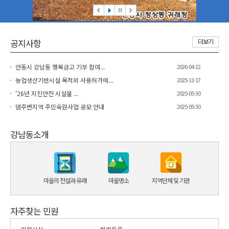
공지사항
더보기
안동시 강남동 행복금고 기부 참여...
2026-04-22
농업생산기반시설 목적외 사용허가에...
2025-11-17
'26년 지진안전 시설물 ...
2025-05-30
댐주변지역 주민숙원사업 공모 안내
2025-05-30
강남동소개
마을의 전설과 유래
마을명소
지역단체 및 기관
자주찾는 민원