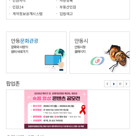
민원서식
차량등록
민원24
부동산민원
계약정보공개시스템
입법예고
안동
문화관광
안동시
문화와 사랑의
안동시청
쉼터 바로가기
홈페이지
팝업존