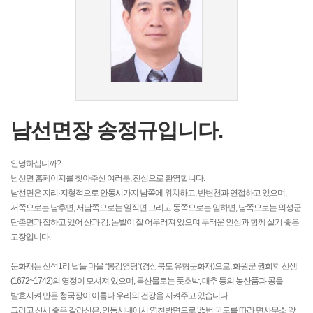
남선면장 송정규입니다.
안녕하십니까?
남선면 홈페이지를 찾아주신 여러분, 진심으로 환영합니다.
남선면은 지리·지형적으로 안동시가지 남쪽에 위치하고, 반변천과 연접하고 있으며,
서쪽으로는 남후면, 서남쪽으로는 일직면 그리고 동쪽으로는 임하면, 남쪽으로는 의성군
단촌면과 접하고 있어 산과 강, 논밭이 잘 어우러져 있으며 두터운 인심과 함께 살기 좋은
고장입니다.
문화재는 신석1리 납들 마을 “봉강영당”(경상북도 유형문화재)으로, 화원군 권희학 선생
(1672~1742)의 영정이 모셔져 있으며, 특산물로는 풋호박, 대추 등의 농산품과 콩을
발효시켜 만든 청국장이 이름나 우리의 건강을 지켜주고 있습니다.
그리고 산세 좋은 갈라산은, 안동시내에서 영천방면으로 35번 국도를 따라 면사무소 앞