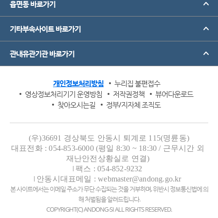
읍면동 바로가기
기타부속사이트 바로가기
관내유관기관 바로가기
개인정보처리방침
누리집 불편접수
영상정보처리기기 운영방침
저작권정책
뷰어다운로드
찾아오시는길
정부/지자체 조직도
(우)36691 경상북도 안동시 퇴계로 115(명륜동)
대표전화 : 054-853-6000 (평일 8:30 ~ 18:30 / 근무시간 외
재난안전상황실로 연결)
팩스 : 054-852-9232
안동시대표메일 : webmaster@andong.go.kr
본 사이트에서는 이메일 주소가 무단 수집되는 것을 거부하며, 위반시 정보통신법에 의
해 처벌됨을 알려드립니다.
COPYRIGHT(C) ANDONG-SI ALL RIGHTS RESERVED.