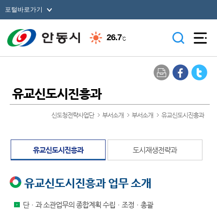
포털바로가기
26.7
℃
유교신도시진흥과
신도청전략사업단
부서소개
부서소개
유교신도시진흥과
유교신도시진흥과
도시재생전략과
유교신도시진흥과 업무 소개
단ㆍ과 소관업무의 종합계획 수립ㆍ조정ㆍ총괄