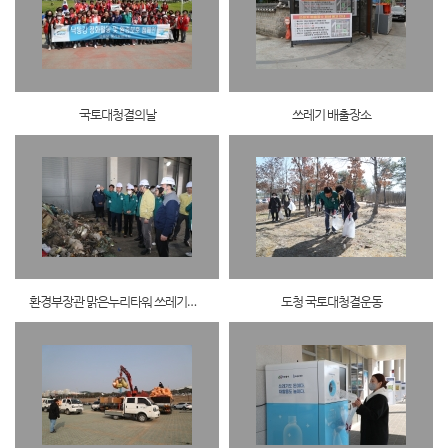
국토대청결의날
쓰레기 배출장소
환경부장관 맑은누리타워 쓰레기소각장 화재현장방문
도청 국토대청결운동