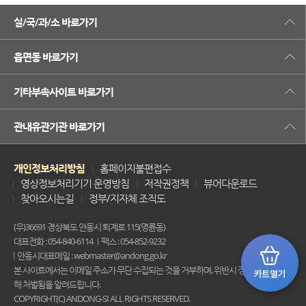
실/국/과/소 바로가기
읍면동 바로가기
기타부속사이트 바로가기
관내유관기관 바로가기
개인정보처리방침
홈페이지불편접수
영상정보처리기기 운영방침
저작권정책
뷰어다운로드
찾아오시는길
정부/지자체 조직도
(우)36691 경상북도 안동시 퇴계로 115(명륜동)
대표전화 : 054-840-6114
팩스 : 054-852-9232
안동시대표메일 : webmaster@andong.go.kr
본 사이트에서는 이메일 주소가 무단 수집되는 것을 거부하며, 위반시 정보통신법에 의
해 처벌됨을 알려드립니다.
COPYRIGHT(C) ANDONG-SI ALL RIGHTS RESERVED.