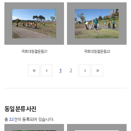
국토대청결운동21
국토대청결운동22
1
2
동일 분류 사진
총
22
건이 등록되어 있습니다.