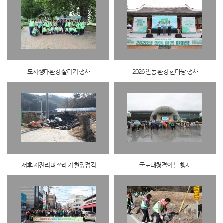
도시생태환경 살리기 행사
2026 안동 환경 한마당 행사
서후 저전리 폐쓰레기 현장점검
국토대청결의 날 행사