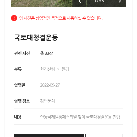
1
/
33
위 사진은 상업적인 목적으로 사용하실 수 없습니다.
국토대청결운동
관련 사진
총 33장
분류
환경산림
환경
촬영일
2022-09-27
촬영 장소
강변둔치
내용
안동국제탈춤페스티벌 맞이 국토대청결운동 진행