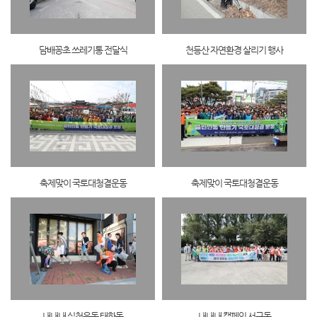
담배꽁초 쓰레기통 전달식
천등산 자연환경 살리기 행사
축제맞이 국토대청결운동
축제맞이 국토대청결운동
내내내 실천운동 태화동
내내내 캠페인 서구동