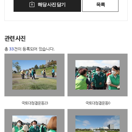
해당 사진 담기
목록
관련 사진
총
33
건이 등록되어 있습니다.
국토대청결운동23
국토대청결운동0