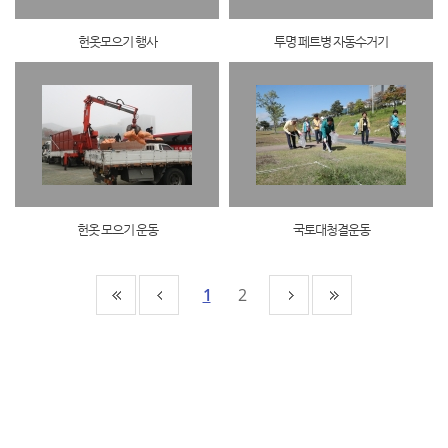
헌옷모으기 행사
투명 페트병 자동수거기
헌옷 모으기 운동
국토대청결운동
1
2