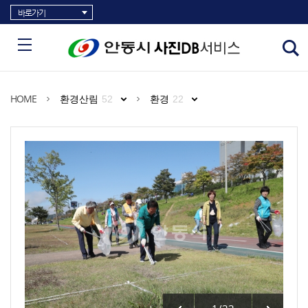
바로가기
HOME
환경산림
52
환경
22