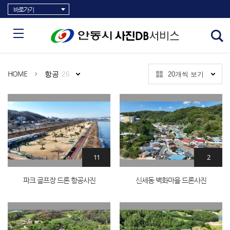
바로가기
HOME
항공
26
20개씩 보기
11
2
파크 골프장 드론 항공사진
신세동 벽화마을 드론사진