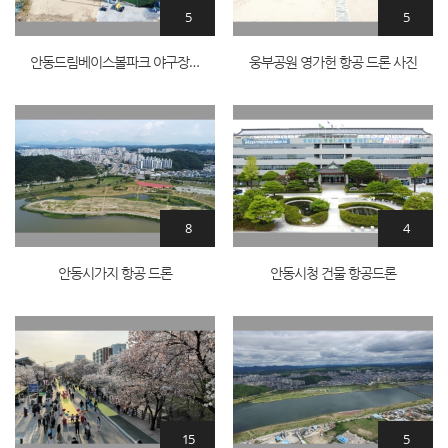
5
5
안동드림베이스볼파크 야구장 드론항공
웅부공원 영가헌 항공 드론 사진
8
4
안동시가지 항공 드론
안동시청 건물 항공드론
15
5