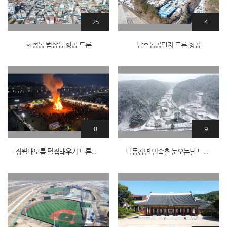
25
4
화성동 법상동 항공 드론
남후농공단지 드론 항공
8
9
정월대보름 달집태우기 드론항공
낙동강변 민속촌 눈오는날 드론항공