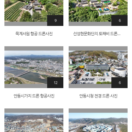
9
6
묵계서원 항공 드론사진
선성현문화단지 토째비 드론촬영
12
6
안동시가지 드론 항공사진
안동시청 전경 드론 사진