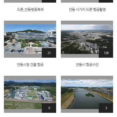
드론_안동벚꽃축제
안동 시가지 드론 항공촬영
21
128
안동시청 건물 항공
안동시 항공사진
9
3