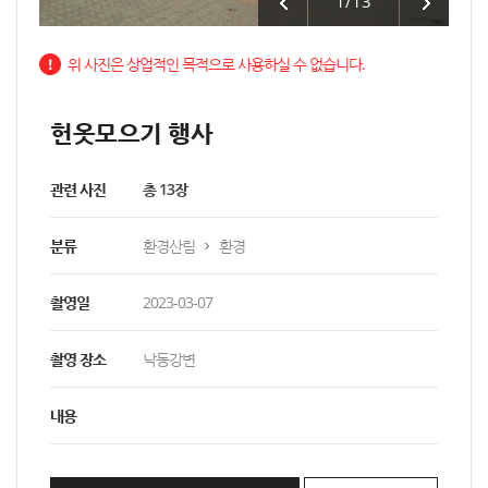
1
/
13
위 사진은 상업적인 목적으로 사용하실 수 없습니다.
헌옷모으기 행사
관련 사진
총 13장
분류
환경산림
환경
촬영일
2023-03-07
촬영 장소
낙동강변
내용