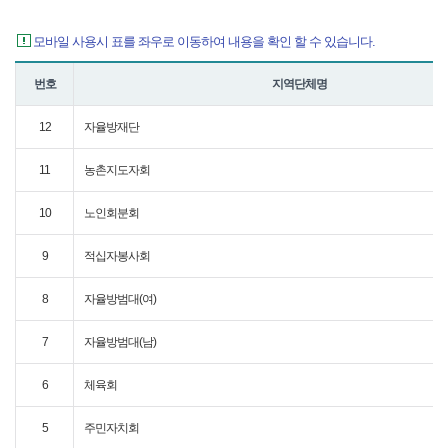
모바일 사용시 표를 좌우로 이동하여 내용을 확인 할 수 있습니다.
번호
지역단체명
12
자율방재단
11
농촌지도자회
10
노인회분회
9
적십자봉사회
8
자율방범대(여)
7
자율방범대(남)
6
체육회
5
주민자치회