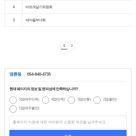
4
바르게살기위원회
3
새마을부녀회
1
2
054-840-4735
명륜동
현재 페이지의 정보 및 편의성에 만족하십니까?
5점(매우만족)
4점(만족)
3점(보통)
2점(불만)
1점(매우불만)