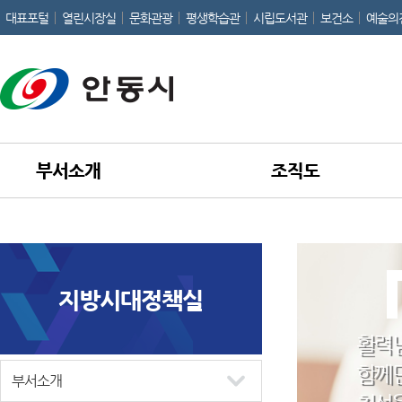
대표포털
열린시장실
문화관광
평생학습관
시립도서관
보건소
예술의
부서소개
조직도
지방시대정책실
활력 
함께 
부서소개