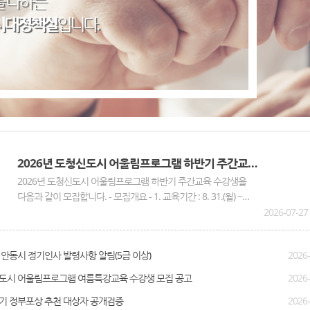
 다하는
시대정책실
입니다.
2026년 도청신도시 어울림프로그램 하반기 주간교육 수강생 모집 안내
2026년 도청신도시 어울림프로그램 하반기 주간교육 수강생을
다음과 같이 모집합니다. - 모집개요 - 1. 교육기간 : 8. 31.(월) ~
12. 4.(금) 과목당 주1회 14주 과정 2. 모집기간 : 8. 19.(수) 10:00 ~
2026-07-27
8. 28.(금) 18:00 3. 교 육 비 : 무료(교재 및 재료비 별도) 4. 교육대
상 : 안동시 풍천면민 및 예천군 호명읍민(주민등록기준) 5. 교육장
기 안동시 정기인사 발령사항 알림(5급 이상)
2026-
소 : 안동시어울림센터 (안동시 풍천면 풍요5길 30-5, 1층) 6. 모집
비율 : 과목당 정원내 풍천면민 60%, 호명읍민 40% ※ 정원 미달
신도시 어울림프로그램 여름특강교육 수강생 모집 공고
2026-
과목의 경우, 모집비율을 적용하지 않음 7. 신청방법 : 선착순 현장
반기 정부포상 추천 대상자 공개검증
2026-
접수 (신분증 지참必, 대리신청 불가) 8. 모집강좌 : 통기타(초급), 손