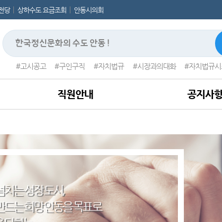
전당
상하수도 요금조회
안동시의회
고시공고
구인구직
자치법규
시장과의대화
자치법규시
직원안내
공지사
넘치는 성장 도시,
만드는 희망 안동을 목표로