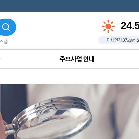
24.
미세먼지
37
㎍/㎥
스템
항
주요사업 안내