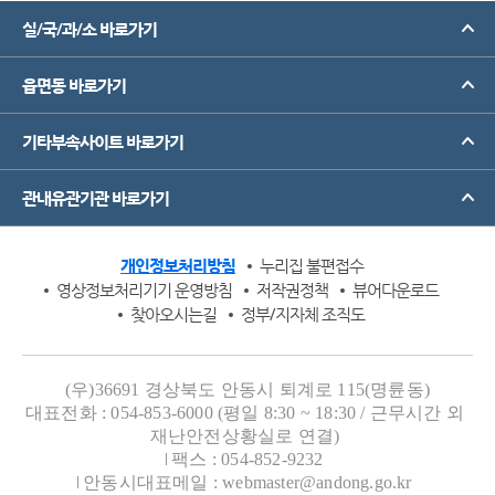
실/국/과/소 바로가기
읍면동 바로가기
기타부속사이트 바로가기
관내유관기관 바로가기
개인정보처리방침
누리집 불편접수
영상정보처리기기 운영방침
저작권정책
뷰어다운로드
찾아오시는길
정부/지자체 조직도
(우)36691 경상북도 안동시 퇴계로 115(명륜동)
대표전화 : 054-853-6000 (평일 8:30 ~ 18:30 / 근무시간 외
재난안전상황실로 연결)
팩스 : 054-852-9232
안동시대표메일 : webmaster@andong.go.kr