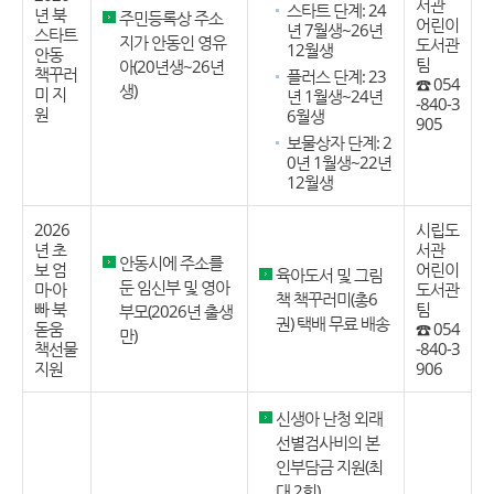
서관
스타트 단계: 24
년 북
주민등록상 주소
어린이
년 7월생~26년
스타트
지가 안동인 영유
도서관
12월생
안동
팀
아(20년생~26년
책꾸러
플러스 단계: 23
☎ 054
생)
미 지
년 1월생~24년
-840-3
원
6월생
905
보물상자 단계: 2
0년 1월생~22년
12월생
2026
시립도
년 초
서관
안동시에 주소를
보 엄
어린이
육아도서 및 그림
둔 임신부 및 영아
마·아
도서관
책 책꾸러미(총6
빠 북
팀
부모(2026년 출생
권) 택배 무료 배송
돋움
☎ 054
만)
책선물
-840-3
지원
906
신생아 난청 외래
선별검사비의 본
인부담금 지원(최
대 2회)