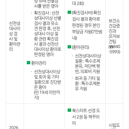
상 외래 선별검
대 2회)
사를 받은 영아
(확진검사비) 확진
확진검사 : 선천
성대사이상 선별
검사 결과 환아로
보건소
선천성
검사 결과 유소
판정된 경우 본인
건강증
대사이
견 판정 후, 선천
진과
부담금 지원(7만원
상 검
성대사 이상 질
모자보
내)
사 및
환 관련 확진검
건팀
환아관
사 결과 선천선
(☎840
(환아관리)
리
대사이상 환아로
-5993)
판정된 영아
선천성대사이상
질환 : 특수조제
환아관리
분유, 저단백 햇
반, 의료비 지원
선천성대사이상
및 희귀 등 기타
희귀 등 기타 질
질환으로 진단받
환 : 특수조제분
은 환아
유 지원
(만 19세 미만까
지)
북스타트 선정 도
서 2권 등 책꾸러
미
시립도
2026