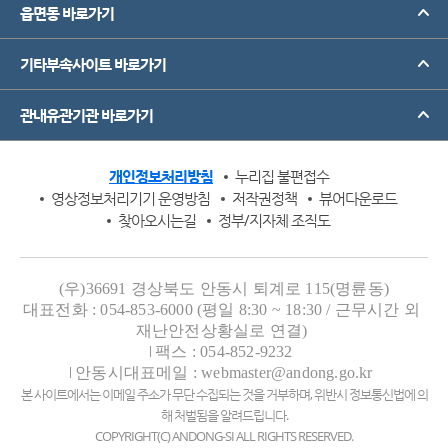
읍면동 바로가기
기타부속사이트 바로가기
관내유관기관 바로가기
개인정보처리방침
누리집 불편접수
영상정보처리기기 운영방침
저작권정책
뷰어다운로드
찾아오시는길
정부/지자체 조직도
(우)36691 경상북도 안동시 퇴계로 115(명륜동)
대표전화 : 054-853-6000 (평일 8:30 ~ 18:30 / 근무시간 외
재난안전상황실로 연결)
팩스 : 054-852-9232
안동시대표메일 : webmaster@andong.go.kr
본 사이트에서는 이메일 주소가 무단 수집되는 것을 거부하며, 위반시 정보통신법에 의
해 처벌됨을 알려드립니다.
COPYRIGHT(C) ANDONG-SI ALL RIGHTS RESERVED.