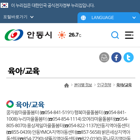
이 누리집은 대한민국 공식전자정부 누리집입니다.
포털바로가기
LANGUAGE
26.7
℃
육아/교육
분야별 정보
인구정책
육아/교육
육아/교육
꿈자람마을돌봄터 (☎054-841-5191) 행복마을돌봄터 (☎054-841-
1008) 누리마을돌봄터 (☎054-854-1114) 모여라마을돌봄터(☎054-
805-8070) 용상제일마을돌봄터(☎054-822-1137)안동지역아동센터
(☎855-0439) 안동YMCA지역아동센터(☎857-5658) 밝은세상지역아
동센터(☎854-7790) 샘뜰지역아동센터(☎822-0190) 꿈나무지역아동