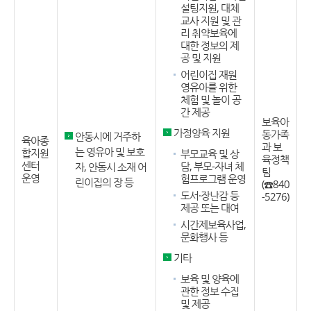
설팅지원, 대체
교사 지원 및 관
리 취약보육에
대한 정보의 제
공 및 지원
어린이집 재원
영유아를 위한
체험 및 놀이 공
간 제공
보육아
가정양육 지원
동가족
안동시에 거주하
육아종
과 보
는 영유아 및 보호
합지원
부모교육 및 상
육정책
센터
담, 부모-자녀 체
자, 안동시 소재 어
팀
운영
험프로그램 운영
린이집의 장 등
(☎840
도서·장난감 등
-5276)
제공 또는 대여
시간제보육사업,
문화행사 등
기타
보육 및 양육에
관한 정보 수집
및 제공