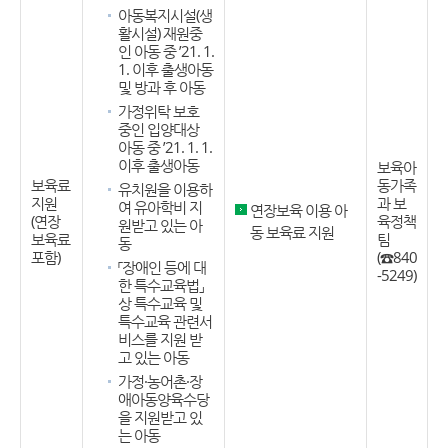
아동복지시설(생
활시설) 재원중
인 아동 중 ’21. 1.
1. 이후 출생아동
및 방과 후 아동
가정위탁 보호
중인 입양대상
아동 중 ’21. 1. 1.
이후 출생아동
보육아
보육료
동가족
유치원을 이용하
지원
과 보
여 유아학비 지
연장보육 이용 아
(연장
육정책
원받고 있는 아
동 보육료 지원
보육료
팀
동
포함)
(☎840
「장애인 등에 대
-5249)
한 특수교육법」
상 특수교육 및
특수교육 관련서
비스를 지원 받
고 있는 아동
가정·농어촌·장
애아동양육수당
을 지원받고 있
는 아동