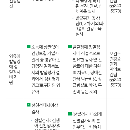
건강검
건팀
각 월령에 특화
진
(☎840
된 문진, 진찰, 신
-5970)
체계측 실시
발달평가 및 상
담(1, 2차 제외)과
9종의 건강교육
실시
소득에 상관없이
발달장애 정밀검
건강보험 가입자
사에 직접적으로
보건소
영유아
건강증
전체 중 영유아 건
필요한 검사 및 진
발달장
진과
강검진 결과통보
찰료에 대한 지원
애 정
지역보
밀검사
서의 발달평가 결
※ 치료비, 장애진
건팀
비 지
과에서 ‘심화평가
단서 발급비용, 상
(☎840
원
-5970)
권고’로 평가된 영
급병실료 차액, 특
유아
진비 등은 제외
선천선대사이상
검사
(선별검사비) 외래
선별검사 : 신생
선별검사비의 본
아 선천성대사이
인부담금 비원(최