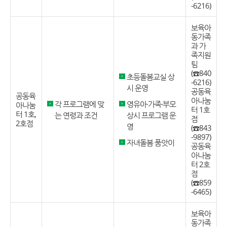
-6216)
보육아
동가족
과 가
족지원
팀
(☎840
초등돌봄교실 상
-6216)
시 운영
공동육
공동육
아나눔
각 프로그램에 맞
영유아·가족·부모
아나눔
터 1호
터 1호,
는 연령과 조건
상시 프로그램 운
점
2호점
영
(☎843
-9897)
자녀돌봄 품앗이
공동육
아나눔
터 2호
점
(☎859
-6465)
보육아
동가족