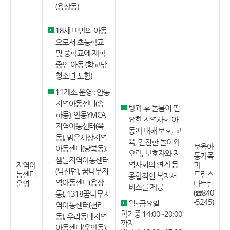
(용상동)
18세 미만의 아동
으로서 초등학교
및 중학교에 재학
중인 아동 (학교밖
청소년 포함)
11개소 운영 : 안동
지역아동센터(송
방과 후 돌봄이 필
하동), 안동YMCA
요한 지역사회 아
지역아동센터(옥
동에 대해 보호, 교
동), 밝은세상지역
육, 건전한 놀이와
보육아
아동센터(당북동),
오락, 보호자와 지
동가족
샘뜰지역아동센터
역사회의 연계 등
지역아
과
(남선면), 꿈나무지
동센터
드림스
종합적인 복지서
역아동센터(용상
운영
타트팀
비스를 제공
(☎840
동), 1318꿈나무지
-5245)
월~금요일
역아동센터(천리
학기중 14:00~20:00
동), 우리동네지역
까지
아동센터(운안동),