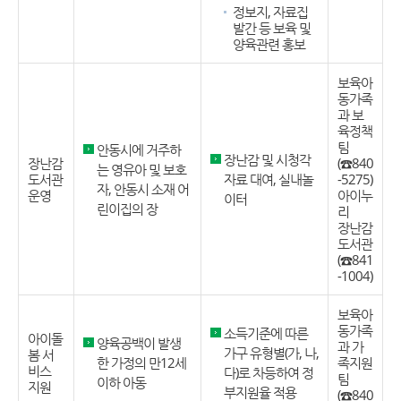
정보지, 자료집
발간 등 보육 및
양육관련 홍보
보육아
동가족
과 보
육정책
팀
안동시에 거주하
장난감 및 시청각
장난감
(☎840
는 영유아 및 보호
도서관
자료 대여, 실내놀
-5275)
자, 안동시 소재 어
운영
아이누
이터
린이집의 장
리
장난감
도서관
(☎841
-1004)
보육아
동가족
소득기준에 따른
아이돌
양육공백이 발생
과 가
가구 유형별(가, 나,
봄 서
한 가정의 만12세
족지원
비스
다)로 차등하여 정
팀
이하 아동
지원
부지원율 적용
(☎840