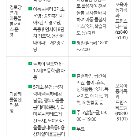
보육아
로 활용하여 전문
경로당
아동돌봄터 3개소
동가족
연계
돌봄 교사를 배치
과
운영 : 송현휴먼시
아동돌
하여 아동 돌봄서
드림스
아3단지 경로당,
봄서비
비스(숙제,학습지
타트팀
스 운
옥동휴먼시아 8단
(☎840
도 등) 지원
영
지 경로당, 용상현
-5191)
대아파트 제2경로
평일(월~금) 18:00
당
~22:00
돌봄이 필요한 6~
12세(초등학생) 아
출결확인, 급간식
동
지원, 놀이․휴식,
보육아
5개소 운영 : 꿈자
신체활동, 숙제․독
동가족
람마을돌봄터(강
다함께
서지도, 예체능, 과
과
돌봄센
남동), 행복마을돌
드림스
학, 체험활동 등
터 운
봄터(태화동), 누리
타트팀
영
주 5일(월~금) 09:
(☎840
마을돌봄터(도청
-5191)
00 ~ 19:00
신도시), 모여라마
을돌봄터(옥동), 용
무료
상제일마을돌봄터