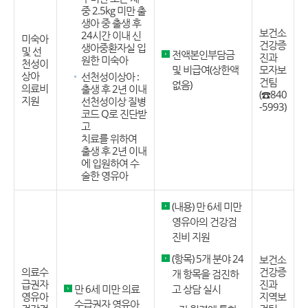
중 2.5kg 미만 출
생아 중 출생 후
보건소
24시간 이내 신
미숙아
건강증
생아중환자실 입
및 선
전액본인부담금
진과
원한 미숙아
천성이
및 비급여(상한액
모자보
상아
선천성이상아 :
건팀
없음)
의료비
출생 후 2년 이내
(☎840
지원
선천성이상 질병
-5993)
코드 Q로 진단받
고
치료를 위하여
출생 후 2년 이내
에 입원하여 수
술한 영유아
(내용) 만 6세 미만
영유아의 건강검
진비 지원
(항목) 5개 분야 24
보건소
의료수
건강증
개 항목을 검진하
급권자
진과
만 6세 미만 의료
고 상담 실시
영유아
지역보
수급권자 영유아