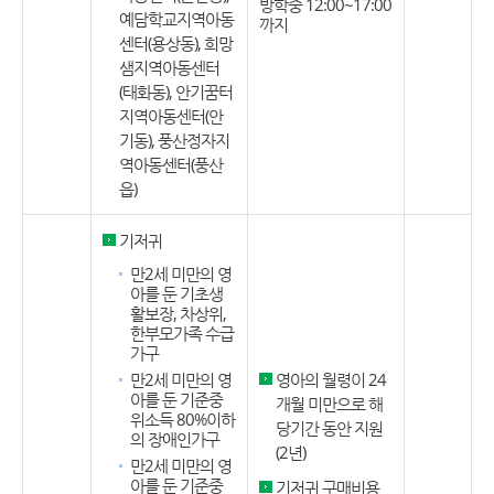
방학중 12:00~17:00
예담학교지역아동
까지
센터(용상동), 희망
샘지역아동센터
(태화동), 안기꿈터
지역아동센터(안
기동), 풍산정자지
역아동센터(풍산
읍)
기저귀
만2세 미만의 영
아를 둔 기초생
활보장, 차상위,
한부모가족 수급
가구
만2세 미만의 영
영아의 월령이 24
아를 둔 기준중
개월 미만으로 해
위소득 80%이하
당기간 동안 지원
의 장애인가구
(2년)
만2세 미만의 영
아를 둔 기준중
기저귀 구매비용