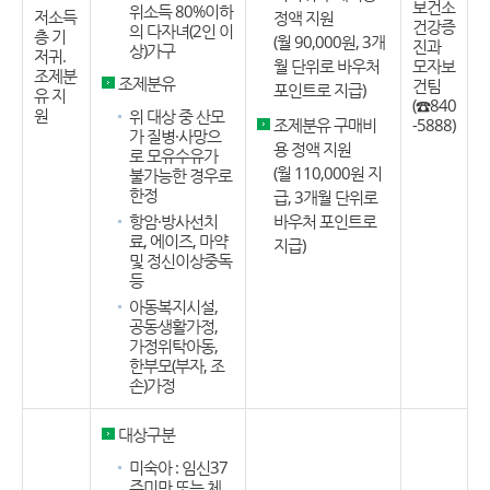
보건소
위소득 80%이하
저소득
정액 지원
건강증
의 다자녀(2인 이
층 기
(월 90,000원, 3개
진과
상)가구
저귀.
월 단위로 바우처
모자보
조제분
조제분유
건팀
포인트로 지급)
유 지
(☎840
원
위 대상 중 산모
조제분유 구매비
-5888)
가 질병·사망으
용 정액 지원
로 모유수유가
(월 110,000원 지
불가능한 경우로
한정
급, 3개월 단위로
항암·방사선치
바우처 포인트로
료, 에이즈, 마약
지급)
및 정신이상중독
등
아동복지시설,
공동생활가정,
가정위탁아동,
한부모(부자, 조
손)가정
대상구분
미숙아 : 임신37
주미만 또는 체