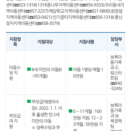
센터(☎823-1318) 1318꿈나무지역아동센터(☎856-9333) 우리동네지
역아동센터(☎857-2257) 예담학교지역아동센터(☎821-9800) 희망샘
지역아동센터(☎853-0421) 안기꿈터지역아동센터(☎856-1318) 풍산
정자지역아동센터(☎858-3579)
지원항
담당부
지원대상
지원내용
목
서
보육아
동가족
아동수
과 드
8세 미만의 아동(0
아동 1명당 매월 1
당 지
림스타
~95개월)
0만원
원
트팀
(☎840
-5245)
부모급여(영아수
보육아
당) : 2022. 1. 1. 이
동가족
0 ~ 11개월 : 100
후 출생한 만 2세
부모급
과 보
만원 지원, 12 ~ 2
여 지
미만의 아동
육정책
3개월 : 50만원 지
원
팀
※ 양육수당과 부
원