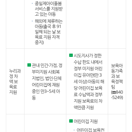
종일제아이돌봄
서비스를 지원받
고 있는 아동
해외에 체류하는
아동(출국 후 91
일째 되는 날 보
육료 지원 자격
중지)
시도지사가 정한
수납 한도 내에서
관내 민간·가정, 정
보육아
정부 미지원 어린
누리과
동가족
부미지원 사회복
이집 유아만(만 3
정 차
과 보
지법인, 법인·단체
액 보
세 이상) 아동의 해
육정책
어린이집에 재원
육료
팀
당 어린이집 보육
중인 만3~5세 아
지원
(☎840
료 수납액과 정부
-5249)
동
지원 보육료의 차
액만큼 지원
어린이집 지원
어린이집 보육컨