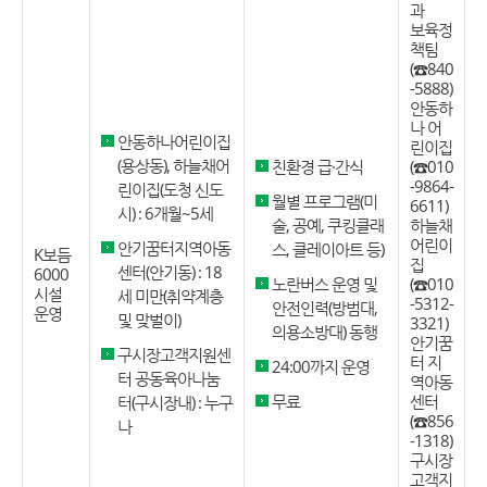
과
보육정
책팀
(☎840
-5888)
안동하
나 어
안동하나어린이집
린이집
(용상동), 하늘채어
친환경 급·간식
(☎010
-9864-
린이집(도청 신도
월별 프로그램(미
6611)
시) : 6개월~5세
술, 공예, 쿠킹클래
하늘채
어린이
안기꿈터지역아동
스, 클레이아트 등)
K보듬
집
센터(안기동) : 18
6000
노란버스 운영 및
(☎010
시설
세 미만(취약계층
-5312-
안전인력(방범대,
운영
및 맞벌이)
3321)
의용소방대) 동행
안기꿈
구시장고객지원센
터 지
24:00까지 운영
터 공동육아나눔
역아동
무료
센터
터(구시장내) : 누구
(☎856
나
-1318)
구시장
고객지