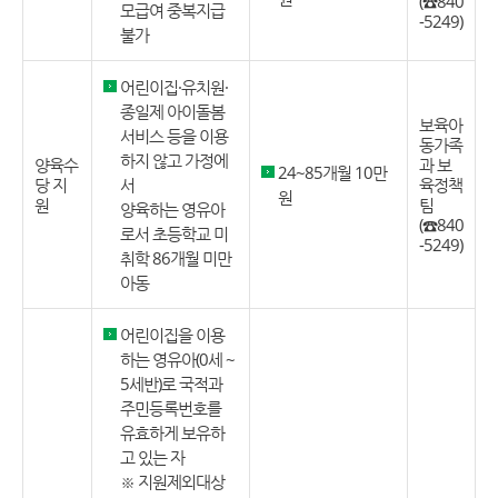
(☎840
모급여 중복지급
-5249)
불가
어린이집·유치원·
종일제 아이돌봄
보육아
서비스 등을 이용
동가족
하지 않고 가정에
양육수
과 보
24~85개월 10만
당 지
서
육정책
원
원
팀
양육하는 영유아
(☎840
로서 초등학교 미
-5249)
취학 86개월 미만
아동
어린이집을 이용
하는 영유아(0세 ~
5세반)로 국적과
주민등록번호를
유효하게 보유하
고 있는 자
※ 지원제외대상