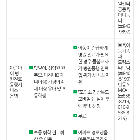
원센터
공동육
아나눔
터
(☎843
-9897)
보육아
아동이 긴급하게
동가족
병원 진료가 필요
과
한 경우 돌봄교사
드림스
아픈아
타트팀
맞벌이, 취업한 한
가 병원동행 진료
이 병
(☎840
부모, 다자녀(2자
및 귀가 서비스 지
원진료
-5190)
녀이상) 가정의 4
원
동행서
안동 Y
세 이상 유아 및 초
비스
MCA
「모이소 경상북도」
등학생
운영
(☎858
모바일 앱 설치 후
-8219,
예약 및 신청
010-9
585-8
무료
219)
초등 취학 전 ․ 취
아파트 경로당을
학 중 아동
아동돌봄 공간으