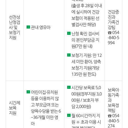
(출생 후 28일 이내
에 실시하여 건강
건강증
선천성
진과
보험이 적용된 선
난청검
가족건
별검사만 해당)
사 및
관내 영유아
강팀
보청기
☎ 054
난청 확진 검사비
지원
-840-5
의 본인부담금 지
994
원(7만 원 내)
보청기 지원: 만 12
세 미만 환아, 양측
보청기 지원(개당
135만 원 한도)
시간당 보육료 5,0
보육아
어린이집·유치원
00원(정부지원 3,0
동가족
등을 이용하지 않
00원 / 보호자 부
과
시간제
고 부모급여 또는
보육정
담 2,000원)
보육
책팀
양육수당을 받는 6
지원
월 60시간까지 지
☎ 054
~36개월 미만 영
-840-5
원 ※ 초과 이용 시
아
274
전액 본인부담