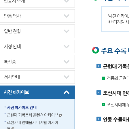
안동시 소개
안동 역사
‘사진 아카이
한 ‘디지털 
일반 현황
시정 안내
주요 수록
특산품
근현대 기록
청사안내
격동의 근현대
사진 아카이브
조선시대 언
조선시대에 우
사진 아카이브 안내
근현대 기록문화 콘텐츠 아카이브
안동 수몰마
조선시대 언해불서 디지털 아카이
브