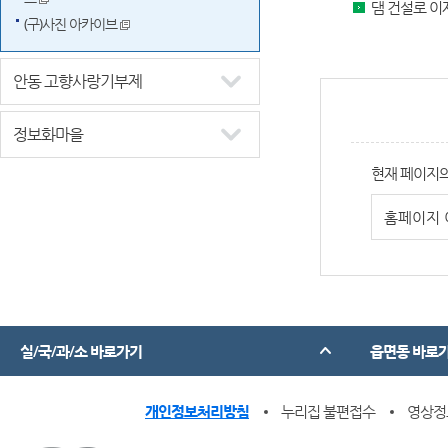
댐 건설로 이
(구)사진 아카이브
안동 고향사랑기부제
정보화마을
현재 페이지의
실/국/과/소 바로가기
읍면동 바로
개인정보처리방침
누리집 불편접수
영상정