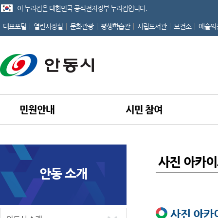
이 누리집은 대한민국 공식전자정부 누리집입니다.
대표포털
열린시장실
문화관광
평생학습관
시립도서관
보건소
예술의
민원안내
시민 참여
사진 아카이
안동 소개
홈
사진 아카이브