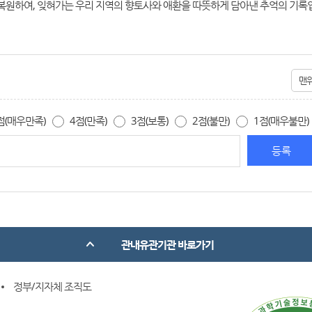
복원하여, 잊혀가는 우리 지역의 향토사와 애환을 따뜻하게 담아낸 추억의 기록
맨
점(매우만족)
4점(만족)
3점(보통)
2점(불만)
1점(매우불만)
관내유관기관 바로가기
정부/지자체 조직도