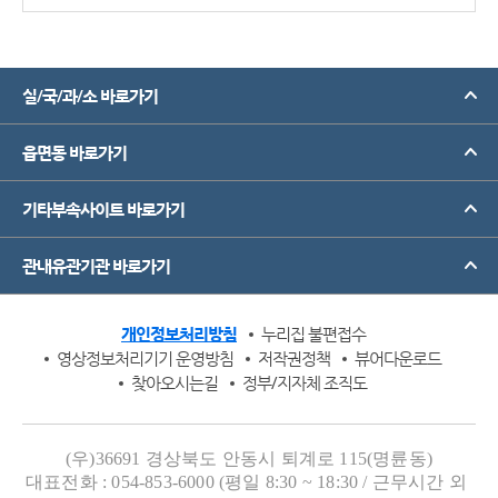
실/국/과/소 바로가기
읍면동 바로가기
기타부속사이트 바로가기
관내유관기관 바로가기
개인정보처리방침
누리집 불편접수
영상정보처리기기 운영방침
저작권정책
뷰어다운로드
찾아오시는길
정부/지자체 조직도
(우)36691 경상북도 안동시 퇴계로 115(명륜동)
대표전화 : 054-853-6000 (평일 8:30 ~ 18:30 / 근무시간 외