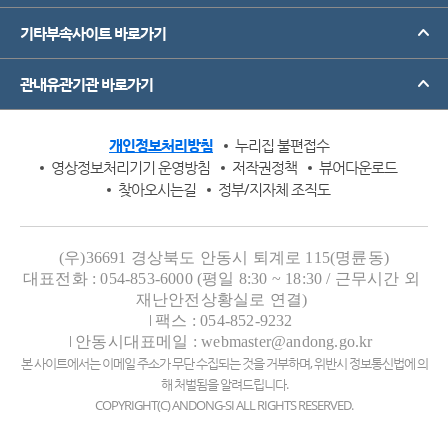
기타부속사이트 바로가기
관내유관기관 바로가기
개인정보처리방침
누리집 불편접수
영상정보처리기기 운영방침
저작권정책
뷰어다운로드
찾아오시는길
정부/지자체 조직도
(우)36691 경상북도 안동시 퇴계로 115(명륜동)
대표전화 : 054-853-6000 (평일 8:30 ~ 18:30 / 근무시간 외
재난안전상황실로 연결)
팩스 : 054-852-9232
안동시대표메일 : webmaster@andong.go.kr
본 사이트에서는 이메일 주소가 무단 수집되는 것을 거부하며, 위반시 정보통신법에 의
해 처벌됨을 알려드립니다.
COPYRIGHT(C) ANDONG-SI ALL RIGHTS RESERVED.