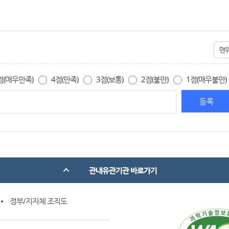
맨
점(매우만족)
4점(만족)
3점(보통)
2점(불만)
1점(매우불만)
관내유관기관 바로가기
정부/지자체 조직도