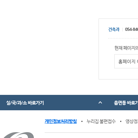
건축과
054-84
현재 페이지의
실/국/과/소 바로가기
읍면동 바로
개인정보처리방침
누리집 불편접수
영상정