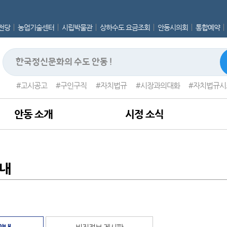
전당
농업기술센터
시립박물관
상하수도 요금조회
안동시의회
통합예약
고시공고
구인구직
자치법규
시장과의대화
자치법규시
안동 소개
시정 소식
안내
안내
빈집정보 게시판