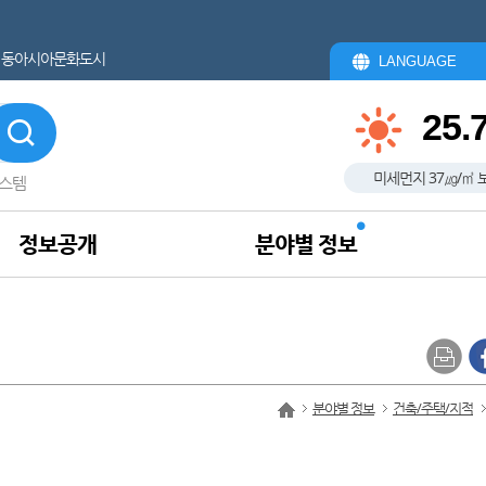
동아시아문화도시
LANGUAGE
25.
미세먼지
37
㎍/㎥
스템
정보공개
분야별 정보
분야별 정보
건축/주택/지적