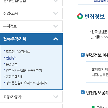
경제/산업/농업
취업/교육
빈집정보
복지정보
『한국정신문
편의를 도모
건축/주택/지적
도로명 주소검색
빈집정보 이
빈집정보
분양정보
홈페이지 빈
건축허가(신고)사용승인현황
니다. 등록
공동주택관리
정보통신설비 유지보수·관리제도
빈집정보공개
교통/자동차
접수기간 