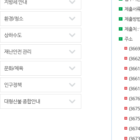
지방세 안내
제출서류
환경/청소
제출방법 
제출처 
상하수도
주소
(366
재난안전 관리
(36
문화/체육
(366
(366
인구정책
(36
(367
대형산불 종합안내
(367
(367
(367
(367