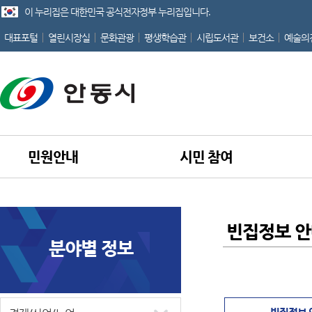
이 누리집은 대한민국 공식전자정부 누리집입니다.
대표포털
열린시장실
문화관광
평생학습관
시립도서관
보건소
예술의
민원안내
시민 참여
빈집정보 
분야별 정보
홈
빈집정보 